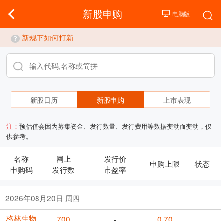
新股申购
新规下如何打新
新股日历
新股申购
上市表现
注：
预估值会因为募集资金、发行数量、发行费用等数据变动而变动，仅
供参考。
名称
网上
发行价
申购上限
状态
申购码
发行数
市盈率
2026年08月20日 周四
格林生物
700
0.70
-