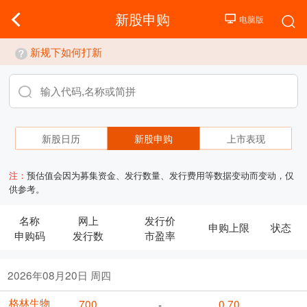
新股申购
新规下如何打新
新股日历
新股申购
上市表现
注：
预估值会因为募集资金、发行数量、发行费用等数据变动而变动，仅
供参考。
名称
网上
发行价
申购上限
状态
申购码
发行数
市盈率
2026年08月20日 周四
格林生物
700
0.70
-