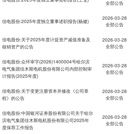
全部公告
2026-03-28
佳电股份:2025年度独立董事述职报告(杨健)
全部公告
佳电股份:关于2025年度计提资产减值准备及
2026-03-28
全部公告
核销资产的公告
佳电股份:众环审字(2026)1400004号哈尔滨
2026-03-28
电气集团佳木斯电机股份有限公司内部控制审
全部公告
计报告(2025年度)
佳电股份:关于变更注册资本并修改《公司章
2026-03-28
全部公告
程》的公告
佳电股份:中国银河证券股份有限公司关于哈尔
2026-03-28
滨电气集团佳木斯电机股份有限公司2025年
全部公告
度保荐工作报告