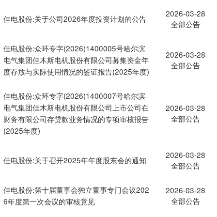
2026-03-28
佳电股份:关于公司2026年度投资计划的公告
全部公告
佳电股份:众环专字(2026)1400005号哈尔滨
2026-03-28
电气集团佳木斯电机股份有限公司募集资金年
全部公告
度存放与实际使用情况的鉴证报告(2025年度)
佳电股份:众环专字(2026)1400007号哈尔滨
电气集团佳木斯电机股份有限公司上市公司在
2026-03-28
全部公告
财务有限公司存贷款业务情况的专项审核报告
(2025年度)
2026-03-28
佳电股份:关于召开2025年年度股东会的通知
全部公告
佳电股份:第十届董事会独立董事专门会议202
2026-03-28
全部公告
6年度第一次会议的审核意见