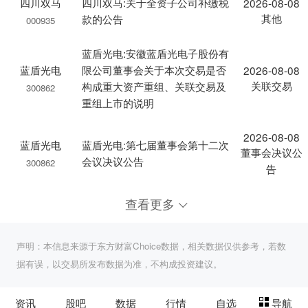
四川双马
四川双马:关于全资子公司补缴税
2026-08-08
其他
款的公告
000935
蓝盾光电:安徽蓝盾光电子股份有
蓝盾光电
限公司董事会关于本次交易是否
2026-08-08
关联交易
构成重大资产重组、关联交易及
300862
重组上市的说明
2026-08-08
蓝盾光电
蓝盾光电:第七届董事会第十二次
董事会决议公
会议决议公告
300862
告
查看更多
声明：本信息来源于东方财富Choice数据，相关数据仅供参考，若数
据有误，以交易所发布数据为准，不构成投资建议。
资讯
股吧
数据
行情
自选
导航