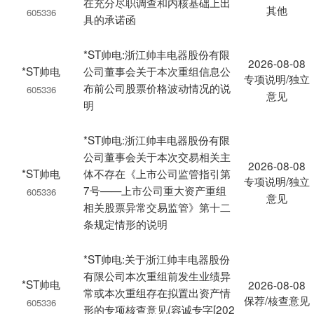
在充分尽职调查和内核基础上出
其他
605336
具的承诺函
*ST帅电:浙江帅丰电器股份有限
2026-08-08
*ST帅电
公司董事会关于本次重组信息公
专项说明/独立
布前公司股票价格波动情况的说
605336
意见
明
*ST帅电:浙江帅丰电器股份有限
公司董事会关于本次交易相关主
2026-08-08
*ST帅电
体不存在《上市公司监管指引第
专项说明/独立
7号——上市公司重大资产重组
605336
意见
相关股票异常交易监管》第十二
条规定情形的说明
*ST帅电:关于浙江帅丰电器股份
有限公司本次重组前发生业绩异
*ST帅电
2026-08-08
常或本次重组存在拟置出资产情
保荐/核查意见
605336
形的专项核查意见(容诚专字[202