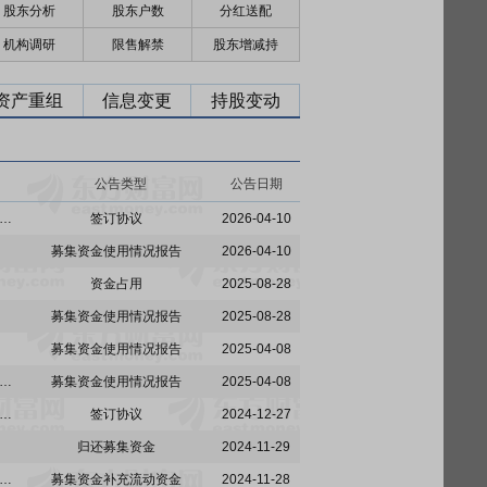
股东分析
股东户数
分红送配
机构调研
限售解禁
股东增减持
资产重组
信息变更
持股变动
公告类型
公告日期
:南通江海电容器股份有限公司关于拟与浙江省交通投资集团财务有限责任公司签订＜金融服务协议＞暨关联交易的公告
签订协议
2026-04-10
募集资金使用情况报告
2026-04-10
资金占用
2025-08-28
募集资金使用情况报告
2025-08-28
募集资金使用情况报告
2025-04-08
南通江海电容器股份有限公司关于补充确认使用自有资金、银行承兑汇票支付募投项目所需资金并以募集资金等额置换的公告
募集资金使用情况报告
2025-04-08
:南通江海电容器股份有限公司关于控股股东签署《股份转让协议之补充协议》及公司控制权拟发生变更的进展公告
签订协议
2024-12-27
归还募集资金
2024-11-29
份:南通江海电容器股份有限公司关于募投项目结项并将节余募集资金永久补充流动资金的公告
募集资金补充流动资金
2024-11-28