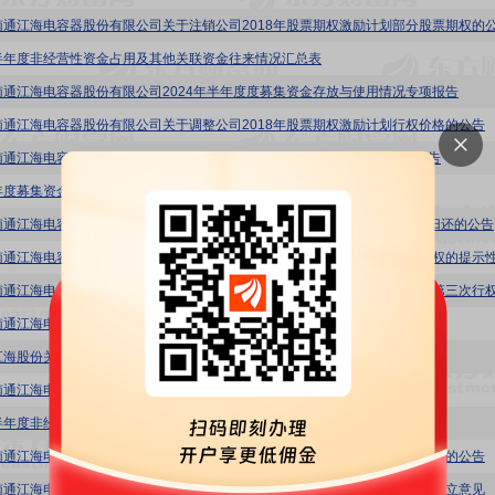
南通江海电容器股份有限公司关于注销公司2018年股票期权激励计划部分股票期权的
半年度非经营性资金占用及其他关联资金往来情况汇总表
南通江海电容器股份有限公司2024年半年度度募集资金存放与使用情况专项报告
南通江海电容器股份有限公司关于调整公司2018年股票期权激励计划行权价格的公告
南通江海电容器股份有限公司关于使用闲置募集资金暂时补充流动资金的公告
年度募集资金使用情况专项说明
南通江海电容器股份有限公司关于使用部分闲置募集资金补充流动资金到期归还的公告
南通江海电容器股份有限公司2018年股票期权激励计划第五期自主行权名单
江海股份关于注销公司2018年股票期权激励计划部分股票期权的公告
南通江海电容器股份有限公司2023半年度募集资金存放与使用专项报告
半年度非经营性资金占用及其他关联资金往来情况汇总表
南通江海电容器股份有限公司关于调整公司2018年股票期权激励计划行权价格的公告
南通江海电容器股份有限公司独立董事对2018股权激励计划行权价格调整的独立意见