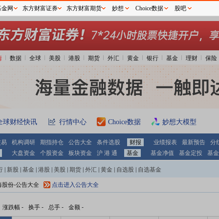
基金网
东方财富证券
东方财富期货
妙想
Choice数据
股吧
情
数据
全球
美股
港股
期货
外汇
黄金
银行
基金
理财
保险
全球财经快讯
行情中心
Choice数据
妙想大模型
交易
机构调研
期指持仓
公告大全
条件选股
财报
业绩报表
最新预告
分
大盘资金
个股资金
板块资金
沪 港 通
基金
基金净值
基金定投
基金
行
|
新股
|
基金
|
港股
|
美股
|
期货
|
外汇
|
黄金
|
自选股
|
自选基金
海股份-公告大全
点击进入公告大全
涨跌幅
-
换手
-
总手
-
金额
-