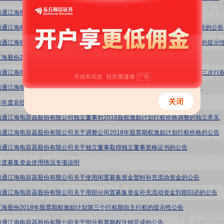
南通江海电容器股份有限公司关于使用闲置募集资金暂时补充流动资金的公告
南通江海电容器股份有限公司关于使用部分闲置募集资金补充流动资金到期归还的公告
江海股份2018年股票期权激励计划第四期自主行权名单
南通江海电容器股份有限公司2022年半年度募集资金存放与使用情况专项报告
半年度非经营性资金占用及其他关联资金往来情况汇总表
南通江海电容器股份有限公司独立董事对2018股权激励计划行权价格调整的独立意见
南通江海电容器股份有限公司关于调整公司2018年股票期权激励计划行权价格的公告
南通江海电容器股份有限公司关于独立董事取得独立董事资格证书的公告
年度募集资金使用情况专项说明
南通江海电容器股份有限公司关于使用闲置募集资金暂时补充流动资金的公告
南通江海电容器股份有限公司关于用部分闲置募集资金补充流动资金到期归还的公告
江海股份2018年股票期权激励计划第三个行权期自主行权的提示性公告
南通江海电容器股份有限公司关于部分股票期权注销完成的公告