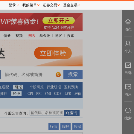
登录
我的菜单
证券交易
基金交易
动态
债券
视频
股吧
基金吧
博客
搜索
个人
自选
0
红送配
研报
个股研报
行业研报
盈利预测
排行
经济
CPI
PPI
PMI
GDP
LPR
房价
消息
个股公告查询：
搜索
行情
股吧
数据