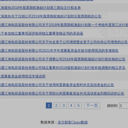
江海股份2018年股票期权激励计划第三期自主行权名单
江海股份关于注销公司2018年股票期权激励计划部分股票期权的公告
关于参加独立董事培训并取得独立董事资格证书的承诺函
南通江海电容器股份有限公司关于向全资子公司增资暨全资子公司向孙公司增资的公告
南通江海电容器股份有限公司2021年半年度募集资金存放与使用情况的专项报告
南通江海电容器股份有限公司关于调整公司2018年股票期权激励计划行权价格的公告
南通江海电容器股份有限公司独立董事对2018股权激励计划行权价格调整的独立意见
年度募集资金使用情况专项说明
南通江海电容器股份有限公司关于使用闲置募集资金暂时补充流动资金的公告
南通江海电容器股份有限公司关于用部分闲置募集资金补充流动资金到期归还的公告
1
2
3
4
5
下一页
跳转到
数据来源：
东方财富Choice数据