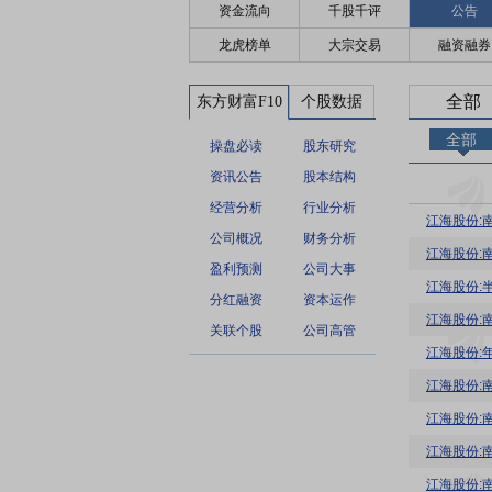
资金流向
千股千评
公告
龙虎榜单
大宗交易
融资融券
全部
东方财富F10
个股数据
全部
操盘必读
股东研究
资讯公告
股本结构
经营分析
行业分析
公司概况
财务分析
江海股份:
盈利预测
公司大事
江海股份:
分红融资
资本运作
江海股份:
关联个股
公司高管
江海股份:
江海股份: