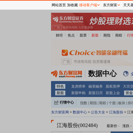
网站首页
加收藏
移动客户端
东方财富
天天
财经
焦点
股票
新股
期指
期权
行
数据中心
特色
龙虎榜单
融资融券
股权质押
大宗
新股
新股申购
新股日历
新股上会
资金
行情中心
指数
|
期指
|
期权
|
个股
|
板块
|
排
东方财富网
>
数据中心
>
公告大全
>
江海股份
> 江
江海股份(002484)
最新价
-
涨跌
-