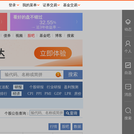
登录
我的菜单
证券交易
基金交易
动态
债券
视频
股吧
基金吧
博客
搜索
个人
自选
1
红送配
研报
个股研报
行业研报
盈利预测
排行
经济
CPI
PPI
PMI
GDP
LPR
房价
消息
个股公告查询：
搜索
行情
股吧
数据