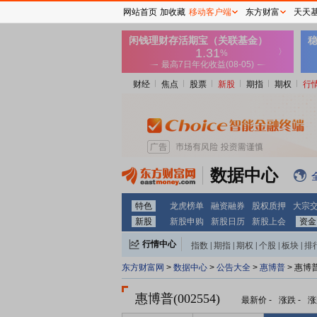
网站首页
加收藏
移动客户端
东方财富
天天
财经
焦点
股票
新股
期指
期权
行
数据中心
特色
龙虎榜单
融资融券
股权质押
大宗
新股
新股申购
新股日历
新股上会
资金
行情中心
指数
|
期指
|
期权
|
个股
|
板块
|
排
东方财富网
>
数据中心
>
公告大全
>
惠博普
> 惠博
惠博普(002554)
最新价
-
涨跌
-
涨