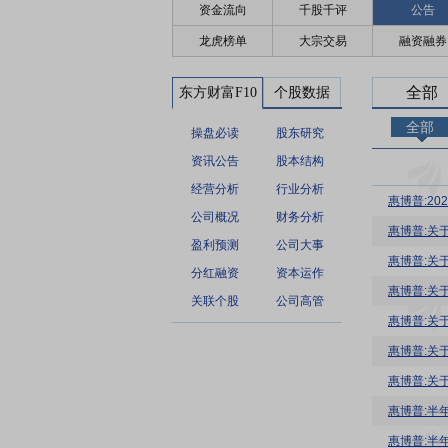
资金流向
千股千评
公告
龙虎榜单
大宗交易
融资融券
全部
东方财富F10
个股数据
全部
操盘必读
股东研究
资讯公告
股本结构
经营分析
行业分析
惠博普:2
公司概况
财务分析
惠博普:关
盈利预测
公司大事
惠博普:关
分红融资
资本运作
惠博普:关
关联个股
公司高管
惠博普:关
惠博普:关
惠博普:关
惠博普:半
惠博普:半