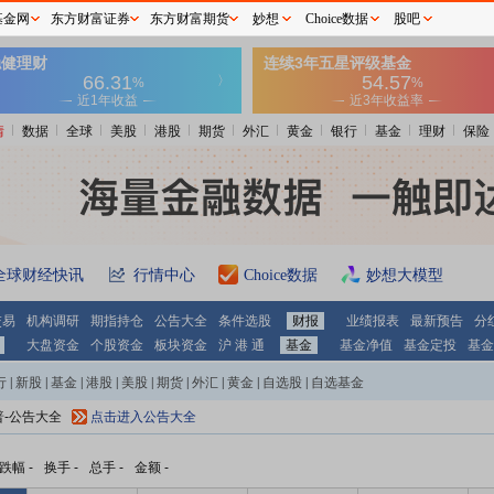
基金网
东方财富证券
东方财富期货
妙想
Choice数据
股吧
情
数据
全球
美股
港股
期货
外汇
黄金
银行
基金
理财
保险
全球财经快讯
行情中心
Choice数据
妙想大模型
交易
机构调研
期指持仓
公告大全
条件选股
财报
业绩报表
最新预告
分
大盘资金
个股资金
板块资金
沪 港 通
基金
基金净值
基金定投
基金
行
|
新股
|
基金
|
港股
|
美股
|
期货
|
外汇
|
黄金
|
自选股
|
自选基金
普-公告大全
点击进入公告大全
跌幅
-
换手
-
总手
-
金额
-