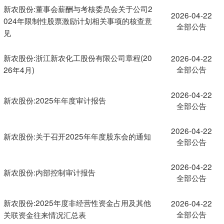
新农股份:董事会薪酬与考核委员会关于公司2
2026-04-22
024年限制性股票激励计划相关事项的核查意
全部公告
见
新农股份:浙江新农化工股份有限公司章程(20
2026-04-22
全部公告
26年4月)
2026-04-22
新农股份:2025年年度审计报告
全部公告
2026-04-22
新农股份:关于召开2025年年度股东会的通知
全部公告
2026-04-22
新农股份:内部控制审计报告
全部公告
新农股份:2025年度非经营性资金占用及其他
2026-04-22
全部公告
关联资金往来情况汇总表