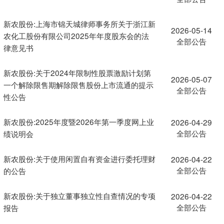
新农股份:上海市锦天城律师事务所关于浙江新
2026-05-14
农化工股份有限公司2025年年度股东会的法
全部公告
律意见书
新农股份:关于2024年限制性股票激励计划第
2026-05-07
一个解除限售期解除限售股份上市流通的提示
全部公告
性公告
新农股份:2025年度暨2026年第一季度网上业
2026-04-29
全部公告
绩说明会
新农股份:关于使用闲置自有资金进行委托理财
2026-04-22
全部公告
的公告
新农股份:关于独立董事独立性自查情况的专项
2026-04-22
全部公告
报告