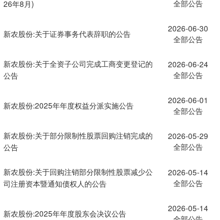
全部公告
26年8月)
2026-06-30
新农股份:关于证券事务代表辞职的公告
全部公告
新农股份:关于全资子公司完成工商变更登记的
2026-06-24
全部公告
公告
2026-06-01
新农股份:2025年年度权益分派实施公告
全部公告
新农股份:关于部分限制性股票回购注销完成的
2026-05-29
全部公告
公告
新农股份:关于回购注销部分限制性股票减少公
2026-05-14
全部公告
司注册资本暨通知债权人的公告
2026-05-14
新农股份:2025年年度股东会决议公告
全部公告