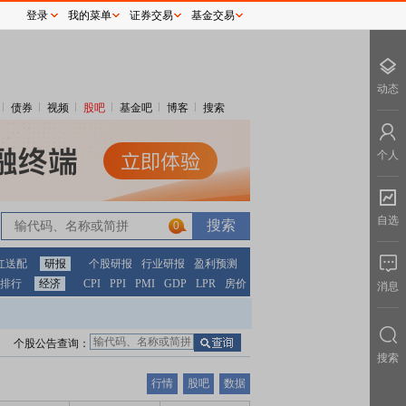
登录
我的菜单
证券交易
基金交易
动态
债券
视频
股吧
基金吧
博客
搜索
个人
自选
0
红送配
研报
个股研报
行业研报
盈利预测
排行
经济
CPI
PPI
PMI
GDP
LPR
房价
消息
个股公告查询：
搜索
行情
股吧
数据