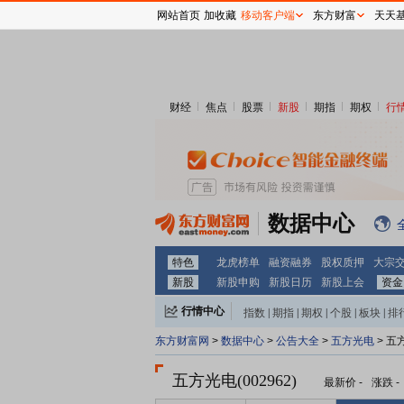
网站首页
加收藏
移动客户端
东方财富
天天
财经
焦点
股票
新股
期指
期权
行
数据中心
特色
龙虎榜单
融资融券
股权质押
大宗
新股
新股申购
新股日历
新股上会
资金
行情中心
指数
|
期指
|
期权
|
个股
|
板块
|
排
东方财富网
>
数据中心
>
公告大全
>
五方光电
> 五
五方光电(002962)
最新价
-
涨跌
-