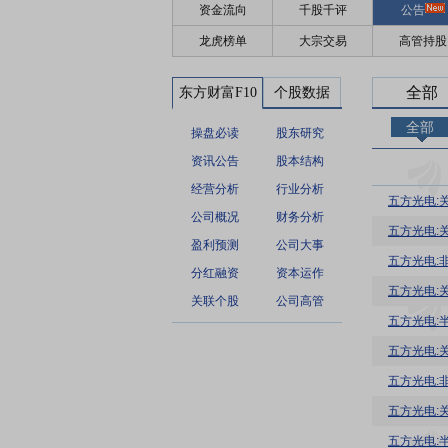
资金流向
千股千评
公告
龙虎榜单
大宗交易
高管持股
全部
东方财富F10
个股数据
全部
操盘必读
股东研究
资讯公告
股本结构
经营分析
行业分析
五方光电:
公司概况
财务分析
五方光电:
盈利预测
公司大事
五方光电:
分红融资
资本运作
五方光电:
关联个股
公司高管
五方光电:
五方光电:
五方光电:
五方光电:
五方光电: