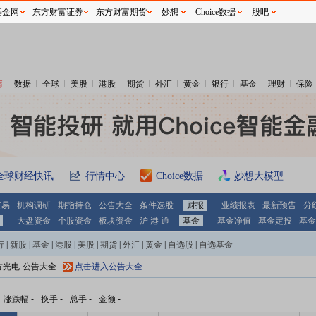
基金网
东方财富证券
东方财富期货
妙想
Choice数据
股吧
情
数据
全球
美股
港股
期货
外汇
黄金
银行
基金
理财
保险
全球财经快讯
行情中心
Choice数据
妙想大模型
交易
机构调研
期指持仓
公告大全
条件选股
财报
业绩报表
最新预告
分
大盘资金
个股资金
板块资金
沪 港 通
基金
基金净值
基金定投
基金
行
|
新股
|
基金
|
港股
|
美股
|
期货
|
外汇
|
黄金
|
自选股
|
自选基金
方光电-公告大全
点击进入公告大全
涨跌幅
-
换手
-
总手
-
金额
-