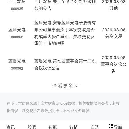
四川双马
四川双马:关于全资子公司补缴税
2026-08-08
其他
款的公告
000935
蓝盾光电:安徽蓝盾光电子股份有
蓝盾光电
限公司董事会关于本次交易是否
2026-08-08
关联交易
构成重大资产重组、关联交易及
300862
重组上市的说明
2026-08-08
蓝盾光电
蓝盾光电:第七届董事会第十二次
董事会决议公
会议决议公告
300862
告
查看更多
声明：本信息来源于东方财富Choice数据，相关数据仅供参考，若数
据有误，以交易所发布数据为准，不构成投资建议。
资讯
股吧
数据
行情
自选
导航