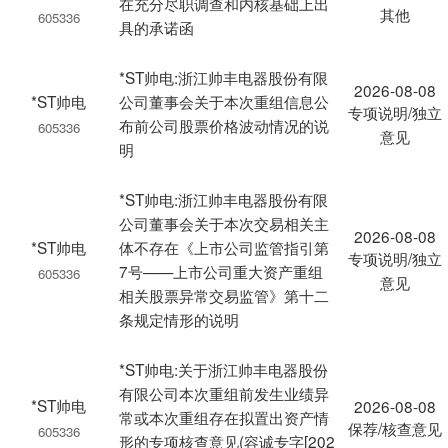
在充分尽职调查和内核基础上出
其他
605336
具的承诺函
*ST帅电:浙江帅丰电器股份有限
2026-08-08
*ST帅电
公司董事会关于本次重组信息公
专项说明/独立
布前公司股票价格波动情况的说
605336
意见
明
*ST帅电:浙江帅丰电器股份有限
公司董事会关于本次交易相关主
2026-08-08
*ST帅电
体不存在《上市公司监管指引第
专项说明/独立
7号——上市公司重大资产重组
605336
意见
相关股票异常交易监管》第十二
条规定情形的说明
*ST帅电:关于浙江帅丰电器股份
有限公司本次重组前发生业绩异
*ST帅电
2026-08-08
常或本次重组存在拟置出资产情
保荐/核查意见
605336
形的专项核查意见(容诚专字[202