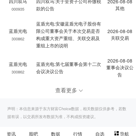
四川双马
四川双马:关于全资子公司补缴税
2026-08-08
其他
款的公告
000935
蓝盾光电:安徽蓝盾光电子股份有
蓝盾光电
限公司董事会关于本次交易是否
2026-08-08
关联交易
构成重大资产重组、关联交易及
300862
重组上市的说明
2026-08-08
蓝盾光电
蓝盾光电:第七届董事会第十二次
董事会决议公
会议决议公告
300862
告
查看更多
声明：本信息来源于东方财富Choice数据，相关数据仅供参考，若数
据有误，以交易所发布数据为准，不构成投资建议。
资讯
股吧
数据
行情
自选
导航