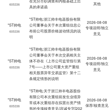
在充分尽职调查和内核基础上出
其他
605336
具的承诺函
*ST帅电:浙江帅丰电器股份有限
2026-08-08
*ST帅电
公司董事会关于本次重组信息公
专项说明/独立
布前公司股票价格波动情况的说
605336
意见
明
*ST帅电:浙江帅丰电器股份有限
公司董事会关于本次交易相关主
2026-08-08
*ST帅电
体不存在《上市公司监管指引第
专项说明/独立
7号——上市公司重大资产重组
605336
意见
相关股票异常交易监管》第十二
条规定情形的说明
*ST帅电:关于浙江帅丰电器股份
有限公司本次重组前发生业绩异
*ST帅电
2026-08-08
常或本次重组存在拟置出资产情
保荐/核查意见
605336
形的专项核查意见(容诚专字[202