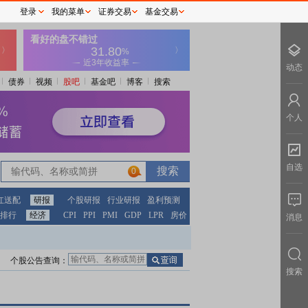
登录
我的菜单
证券交易
基金交易
动态
债券
视频
股吧
基金吧
博客
搜索
个人
自选
0
红送配
研报
个股研报
行业研报
盈利预测
排行
经济
CPI
PPI
PMI
GDP
LPR
房价
消息
个股公告查询：
搜索