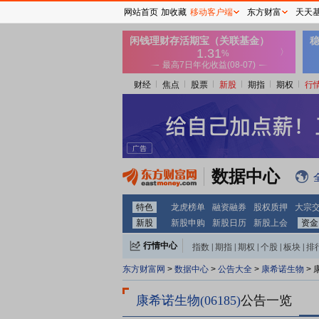
网站首页
加收藏
移动客户端
东方财富
天天
财经
焦点
股票
新股
期指
期权
行
数据中心
特色
龙虎榜单
融资融券
股权质押
大宗
新股
新股申购
新股日历
新股上会
资金
行情中心
指数
|
期指
|
期权
|
个股
|
板块
|
排
康希诺生物
东方财富网
>
数据中心
>
公告大全
>
>
康希诺生物(06185)
公告一览