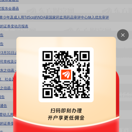
年度股东会通函
- 青少年及成人用Td5cp的NDA获国家药监局药品审评中心纳入优先审评
的证券变动月报表
告
告
6年3月31日止三个月的第一季度报告
司章程及议事规则
东之信函 - 以电子方式发布公司通讯安排的提示信函及回条
环境、社会及管治(ESG)暨可持续发展报告
之信函 - 以电子方式发布公司通讯安排的提示信函及回条
报告
通告
- 婴幼儿用DTcP获得中国国家药监局NDA批准
的证券变动月报表