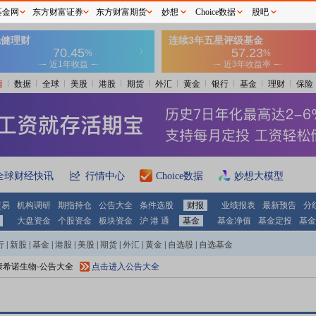
基金网
东方财富证券
东方财富期货
妙想
Choice数据
股吧
情
数据
全球
美股
港股
期货
外汇
黄金
银行
基金
理财
保险
全球财经快讯
行情中心
Choice数据
妙想大模型
交易
机构调研
期指持仓
公告大全
条件选股
财报
业绩报表
最新预告
分
大盘资金
个股资金
板块资金
沪 港 通
基金
基金净值
基金定投
基金
行
|
新股
|
基金
|
港股
|
美股
|
期货
|
外汇
|
黄金
|
自选股
|
自选基金
康希诺生物
-公告大全
点击进入公告大全