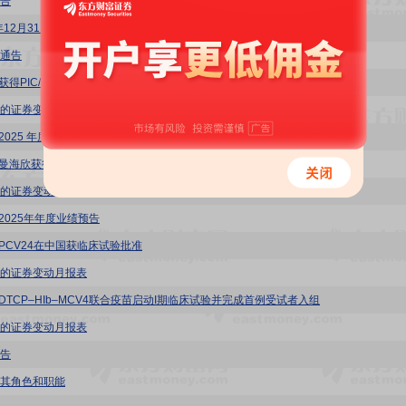
告
5年12月31日止的年度业绩公告
通告
获得PIC/S GMP认证
的证券变动月报表
 2025 年度业绩快报公告
- 曼海欣获得《药品补充申请批准通知书》
的证券变动月报表
 2025年年度业绩预告
 PCV24在中国获临床试验批准
的证券变动月报表
 DTCP–HIb–MCV4联合疫苗启动I期临床试验并完成首例受试者入组
的证券变动月报表
告
其角色和职能