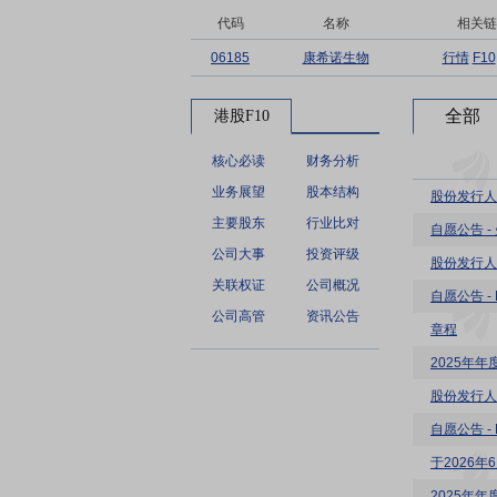
代码
名称
相关链
06185
康希诺生物
行情
F10
全部
港股F10
核心必读
财务分析
业务展望
股本结构
股份发行人
主要股东
行业比对
自愿公告 
公司大事
投资评级
股份发行人
关联权证
公司概况
自愿公告 -
公司高管
资讯公告
章程
2025年
股份发行人
自愿公告 -
于2026
2025年