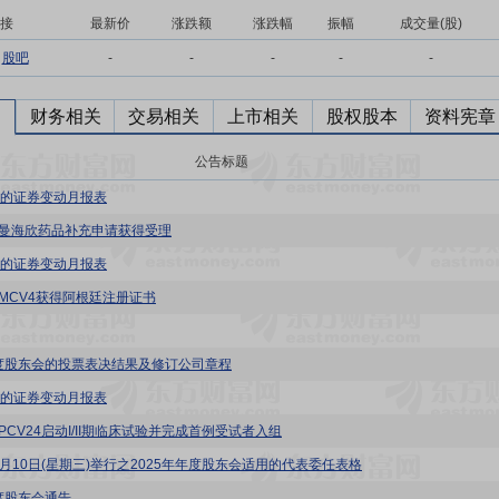
接
最新价
涨跌额
涨跌幅
振幅
成交量(股)
股吧
-
-
-
-
-
财务相关
交易相关
上市相关
股权股本
资料宪章
公告标题
的证券变动月报表
- 曼海欣药品补充申请获得受理
的证券变动月报表
 MCV4获得阿根廷注册证书
年度股东会的投票表决结果及修订公司章程
的证券变动月报表
 PCV24启动I/II期临床试验并完成首例受试者入组
年6月10日(星期三)举行之2025年年度股东会适用的代表委任表格
年度股东会通告