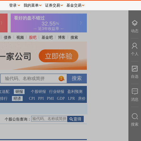
登录
我的菜单
证券交易
基金交易
动态
债券
视频
股吧
基金吧
博客
搜索
个人
自选
1
红送配
研报
个股研报
行业研报
盈利预测
排行
经济
CPI
PPI
PMI
GDP
LPR
房价
消息
个股公告查询：
搜索