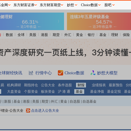
基金网
东方财富证券
东方财富期货
妙想
Choice数据
股吧
情
数据
全球
美股
港股
期货
外汇
黄金
银行
基金
理财
保险
全球财经快讯
行情中心
Choice数据
妙想大模型
交易
机构调研
期指持仓
公告大全
条件选股
财报
业绩报表
最新预告
分
大盘资金
个股资金
板块资金
沪 港 通
基金
基金净值
基金定投
基金
行
|
新股
|
基金
|
港股
|
美股
|
期货
|
外汇
|
黄金
|
自选股
|
自选基金
齐锂业
-公告大全
点击进入公告大全