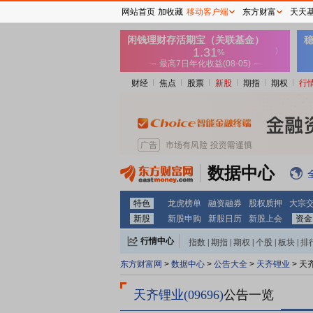
网站首页
加收藏
移动客户端
东方财富
天天
财经
焦点
股票
新股
期指
期权
行
数据中心
特色
龙虎榜单
融资融券
股权质押
大宗
新股
新股申购
新股日历
新股上会
资金
行情中心
指数
|
期指
|
期权
|
个股
|
板块
|
排
天齐锂业
天
东方财富网
>
数据中心
>
公告大全
>
>
天齐锂业(09696)
公告一览