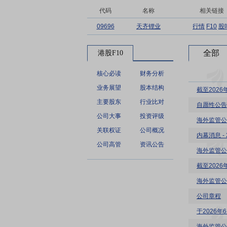
代码
名称
相关链接
09696
天齐锂业
行情
F10
股
全部
港股F10
核心必读
财务分析
业务展望
股本结构
截至202
主要股东
行业比对
自愿性公告
公司大事
投资评级
海外监管公
关联权证
公司概况
内幕消息 -
公司高管
资讯公告
海外监管公
截至202
海外监管公
公司章程
于2026
海外监管公