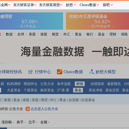
基金网
东方财富证券
东方财富期货
妙想
Choice数据
股吧
情
数据
全球
美股
港股
期货
外汇
黄金
银行
基金
理财
保险
全球财经快讯
行情中心
Choice数据
妙想大模型
交易
机构调研
期指持仓
公告大全
条件选股
财报
业绩报表
最新预告
分
大盘资金
个股资金
板块资金
沪 港 通
基金
基金净值
基金定投
基金
行
|
新股
|
基金
|
港股
|
美股
|
期货
|
外汇
|
黄金
|
自选股
|
自选基金
南科技-公告大全
点击进入公告大全
涨跌幅
-
换手
-
总手
-
金额
-