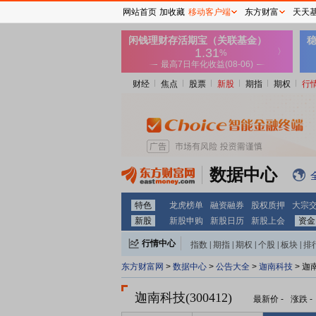
网站首页
加收藏
移动客户端
东方财富
天天
财经
焦点
股票
新股
期指
期权
行
数据中心
特色
龙虎榜单
融资融券
股权质押
大宗
新股
新股申购
新股日历
新股上会
资金
行情中心
指数
|
期指
|
期权
|
个股
|
板块
|
排
东方财富网
>
数据中心
>
公告大全
>
迦南科技
> 迦
迦南科技(300412)
最新价
-
涨跌
-