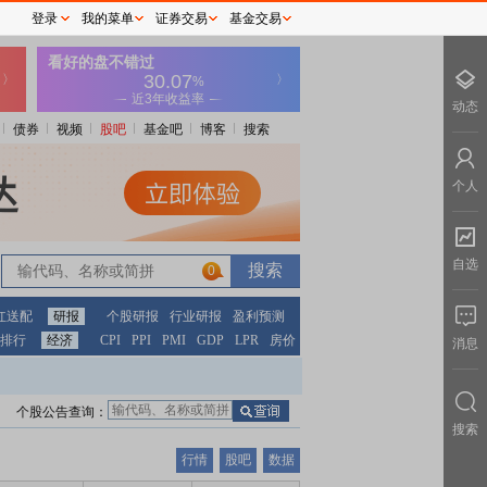
登录
我的菜单
证券交易
基金交易
动态
债券
视频
股吧
基金吧
博客
搜索
个人
自选
0
红送配
研报
个股研报
行业研报
盈利预测
排行
经济
CPI
PPI
PMI
GDP
LPR
房价
消息
个股公告查询：
搜索
行情
股吧
数据