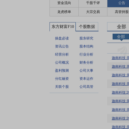
资金流向
千股千评
公告
龙虎榜单
大宗交易
高管持股
全部
东方财富F10
个股数据
全部
操盘必读
股东研究
资讯公告
股本结构
经营分析
行业分析
迦南科技:
公司概况
财务分析
迦南科技:
盈利预测
公司大事
迦南科技:
分红融资
资本运作
迦南科技:
关联个股
公司高管
迦南科技:
迦南科技:
迦南科技:
迦南科技:
迦南科技: