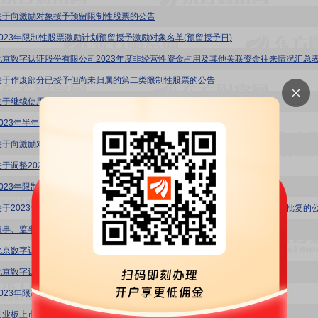
关于向激励对象授予预留限制性股票的公告
2023年限制性股票激励计划预留授予激励对象名单(预留授予日)
北京数字认证股份有限公司2023年度非经营性资金占用及其他关联资金往来情况汇总
关于作废部分已授予但尚未归属的第二类限制性股票的公告
关于继续使用闲置自有资金进行现金管理的公告
2023年半年度非经营性资金占用及其他关联资金往来情况汇总表
关于向激励对象首次授予限制性股票的公告
关于调整2023年限制性股票激励计划相关事项的公告
2023年限制性股票激励计划首次授予激励对象名单(截止授予日)
关于2023年限制性股票激励计划获得北京市人民政府国有资产监督管理委员会批复的
董事、监事薪酬方案
北京数字认证股份有限公司2023年限制性股票激励计划(草案)
北京数字认证股份有限公司2023年限制性股票激励计划(草案)摘要
2023年限制性股票激励计划首次授予激励对象名单
创业板上市公司股权激励计划自查表