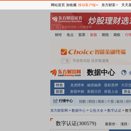
网站首页
加收藏
移动客户端
东方财富
天天
财经
焦点
股票
新股
期指
期权
行
数据中心
特色
龙虎榜单
融资融券
股权质押
大宗
新股
新股申购
新股日历
新股上会
资金
行情中心
指数
|
期指
|
期权
|
个股
|
板块
|
排
东方财富网
>
数据中心
>
公告大全
>
数字认证
> 数
数字认证(300579)
最新价
-
涨跌
-