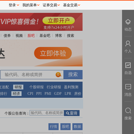
登录
我的菜单
证券交易
基金交易
动态
债券
视频
股吧
基金吧
博客
搜索
个人
自选
0
红送配
研报
个股研报
行业研报
盈利预测
排行
经济
CPI
PPI
PMI
GDP
LPR
房价
消息
个股公告查询：
搜索
行情
股吧
数据