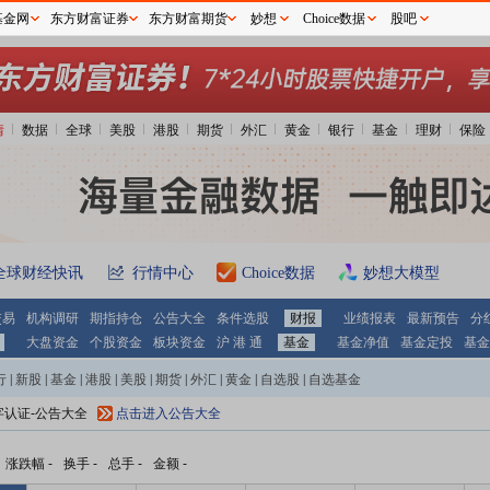
基金网
东方财富证券
东方财富期货
妙想
Choice数据
股吧
情
数据
全球
美股
港股
期货
外汇
黄金
银行
基金
理财
保险
全球财经快讯
行情中心
Choice数据
妙想大模型
交易
机构调研
期指持仓
公告大全
条件选股
财报
业绩报表
最新预告
分
大盘资金
个股资金
板块资金
沪 港 通
基金
基金净值
基金定投
基金
行
|
新股
|
基金
|
港股
|
美股
|
期货
|
外汇
|
黄金
|
自选股
|
自选基金
字认证-公告大全
点击进入公告大全
涨跌幅
-
换手
-
总手
-
金额
-