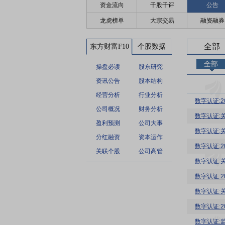
资金流向
千股千评
公告
龙虎榜单
大宗交易
融资融券
全部
东方财富F10
个股数据
全部
操盘必读
股东研究
资讯公告
股本结构
经营分析
行业分析
数字认证:
公司概况
财务分析
数字认证:
盈利预测
公司大事
数字认证:
分红融资
资本运作
数字认证:
关联个股
公司高管
数字认证:
数字认证:
数字认证:
数字认证:
数字认证: