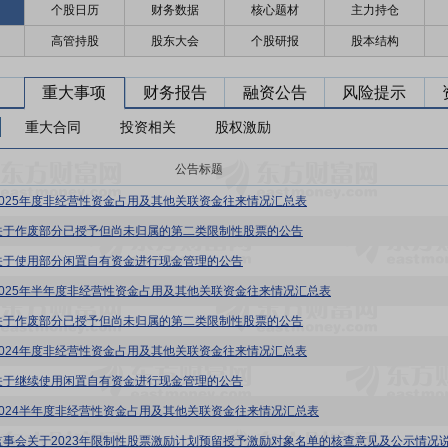
个股日历
财务数据
核心题材
主力持仓
高管持股
股东大会
个股研报
股本结构
重大事项
财务报告
融资公告
风险提示
重大合同
投资相关
股权激励
公告标题
2025年度非经营性资金占用及其他关联资金往来情况汇总表
关于作废部分已授予但尚未归属的第二类限制性股票的公告
关于使用部分闲置自有资金进行现金管理的公告
2025年半年度非经营性资金占用及其他关联资金往来情况汇总表
关于作废部分已授予但尚未归属的第二类限制性股票的公告
2024年度非经营性资金占用及其他关联资金往来情况汇总表
关于继续使用闲置自有资金进行现金管理的公告
2024半年度非经营性资金占用及其他关联资金往来情况汇总表
监事会关于2023年限制性股票激励计划预留授予激励对象名单的核查意见及公示情况