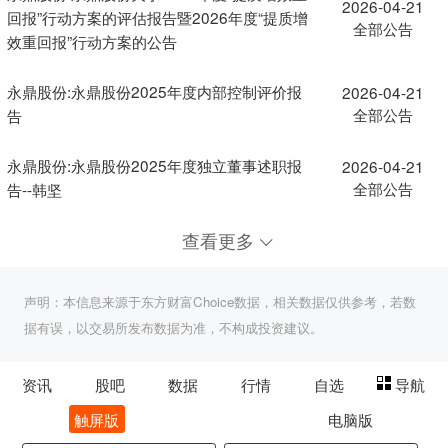
2026-04-21
回报”行动方案的评估报告暨2026年度“提质增
全部公告
效重回报”行动方案的公告
永鼎股份:永鼎股份2025年度内部控制评价报
2026-04-21
全部公告
告
永鼎股份:永鼎股份2025年度独立董事述职报
2026-04-21
全部公告
告--韩坚
查看更多
声明：本信息来源于东方财富Choice数据，相关数据仅供参考，若数
据有误，以交易所发布数据为准，不构成投资建议。
资讯
股吧
数据
行情
自选
导航
触屏版
电脑版