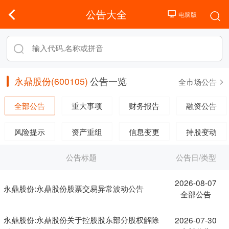
公告大全
永鼎股份(600105)
公告一览
全市场公告
全部公告
重大事项
财务报告
融资公告
风险提示
资产重组
信息变更
持股变动
公告标题
公告日/类型
2026-08-07
永鼎股份:永鼎股份股票交易异常波动公告
全部公告
永鼎股份:永鼎股份关于控股股东部分股权解除
2026-07-30