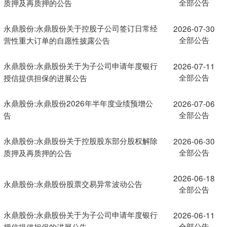
全部公告
质押及再质押的公告
永鼎股份:永鼎股份关于控股子公司签订日常经
2026-07-30
全部公告
营性重大订单的自愿性披露公告
永鼎股份:永鼎股份关于为子公司申请年度银行
2026-07-11
全部公告
授信提供担保的进展公告
永鼎股份:永鼎股份2026年半年度业绩预增公
2026-07-06
全部公告
告
永鼎股份:永鼎股份关于控股股东部分股权解除
2026-06-30
全部公告
质押及再质押的公告
2026-06-18
永鼎股份:永鼎股份股票交易异常波动公告
全部公告
永鼎股份:永鼎股份关于为子公司申请年度银行
2026-06-11
全部公告
授信提供担保的进展公告