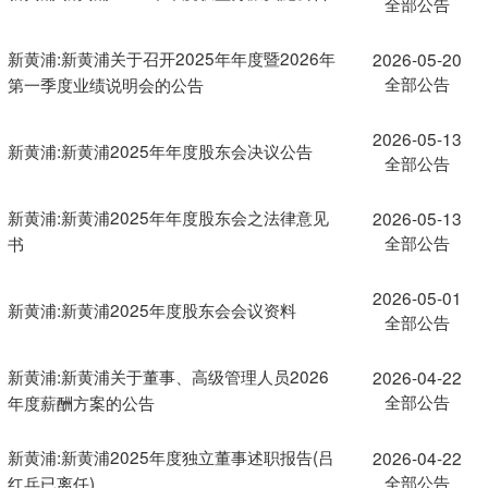
全部公告
新黄浦:新黄浦关于召开2025年年度暨2026年
2026-05-20
全部公告
第一季度业绩说明会的公告
2026-05-13
新黄浦:新黄浦2025年年度股东会决议公告
全部公告
新黄浦:新黄浦2025年年度股东会之法律意见
2026-05-13
全部公告
书
2026-05-01
新黄浦:新黄浦2025年度股东会会议资料
全部公告
新黄浦:新黄浦关于董事、高级管理人员2026
2026-04-22
全部公告
年度薪酬方案的公告
新黄浦:新黄浦2025年度独立董事述职报告(吕
2026-04-22
全部公告
红兵已离任)