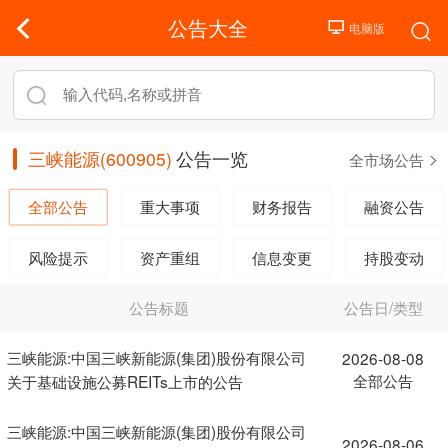
公告大全
三峡能源(600905)
公告一览
全市场公告
全部公告
重大事项
财务报告
融资公告
风险提示
资产重组
信息变更
持股变动
公告标题
公告日/类型
三峡能源:中国三峡新能源(集团)股份有限公司
2026-08-08
全部公告
关于基础设施公募REITs上市的公告
三峡能源:中国三峡新能源(集团)股份有限公司
2026-08-06