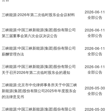
2026-06-11
三峡能源:2026年第二次临时股东会会议材料
全部公告
三峡能源:中国三峡新能源(集团)股份有限公司
2026-06-11
全部公告
第三届董事会第六次会议决议公告
三峡能源:中国三峡新能源(集团)股份有限公司
2026-06-11
全部公告
薪酬管理办法
三峡能源:中国三峡新能源(集团)股份有限公司
2026-06-11
全部公告
关于召开2026年第二次临时股东会的通知
三峡能源:北京市中伦律师事务所关于中国三峡
2026-05-30
新能源(集团)股份有限公司2025年年度股东会
全部公告
的法律意见书
三峡能源:中国三峡新能源(集团)股份有限公司
2026-05-30