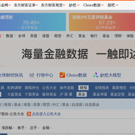
基金网
东方财富证券
东方财富期货
妙想
Choice数据
股吧
情
数据
全球
美股
港股
期货
外汇
黄金
银行
基金
理财
保险
全球财经快讯
行情中心
Choice数据
妙想大模型
交易
机构调研
期指持仓
公告大全
条件选股
财报
业绩报表
最新预告
分
大盘资金
个股资金
板块资金
沪 港 通
基金
基金净值
基金定投
基金
行
|
新股
|
基金
|
港股
|
美股
|
期货
|
外汇
|
黄金
|
自选股
|
自选基金
宇股份-公告大全
点击进入公告大全
涨跌幅
-
换手
-
总手
-
金额
-