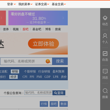
登录
我的菜单
证券交易
基金交易
动态
债券
视频
股吧
基金吧
博客
搜索
个人
自选
0
红送配
研报
个股研报
行业研报
盈利预测
排行
经济
CPI
PPI
PMI
GDP
LPR
房价
消息
个股公告查询：
搜索
行情
股吧
数据