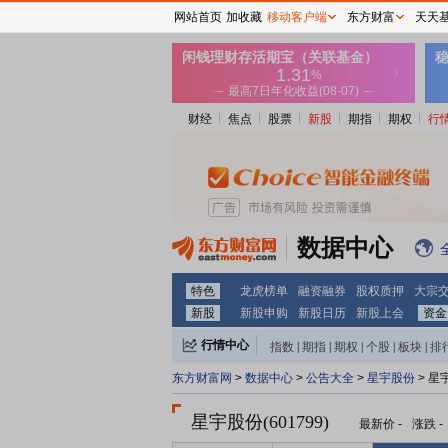
网站首页
加收藏
移动客户端
东方财富
天天
财经
焦点
股票
新股
期指
期权
行
数据中心
特色
龙虎榜单
融资融券
股权质押
大宗
新股
新股申购
新股日历
新股上会
资金
行情中心
指数
|
期指
|
期权
|
个股
|
板块
|
排
东方财富网
>
数据中心
>
公告大全
>
星宇股份
> 星
星宇股份(601799)
最新价
-
涨跌
-