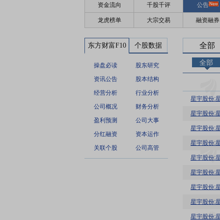
资金流向
千股千评
公告
龙虎榜单
大宗交易
融资融券
全部
东方财富F10
个股数据
全部
操盘必读
股东研究
资讯公告
股本结构
经营分析
行业分析
星宇股份:
公司概况
财务分析
星宇股份:
盈利预测
公司大事
星宇股份:
分红融资
资本运作
关联个股
公司高管
星宇股份:
星宇股份:
星宇股份:
星宇股份:
星宇股份: