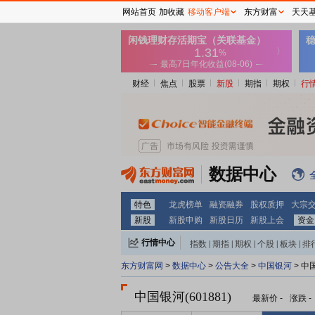
网站首页
加收藏
移动客户端
东方财富
天天
财经
焦点
股票
新股
期指
期权
行
数据中心
特色
龙虎榜单
融资融券
股权质押
大宗
新股
新股申购
新股日历
新股上会
资金
行情中心
指数
|
期指
|
期权
|
个股
|
板块
|
排
东方财富网
>
数据中心
>
公告大全
>
中国银河
> 中
中国银河(601881)
最新价
-
涨跌
-