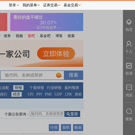
登录
我的菜单
证券交易
基金交易
动态
债券
视频
股吧
基金吧
博客
搜索
个人
自选
0
红送配
研报
个股研报
行业研报
盈利预测
排行
经济
CPI
PPI
PMI
GDP
LPR
房价
消息
个股公告查询：
搜索
行情
股吧
数据