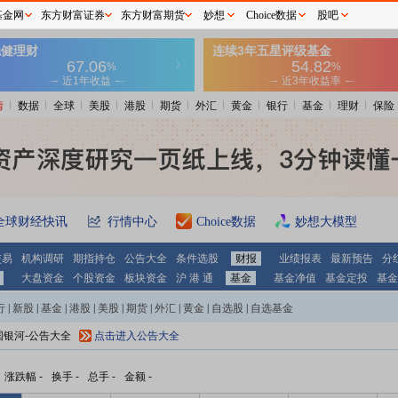
基金网
东方财富证券
东方财富期货
妙想
Choice数据
股吧
情
数据
全球
美股
港股
期货
外汇
黄金
银行
基金
理财
保险
全球财经快讯
行情中心
Choice数据
妙想大模型
交易
机构调研
期指持仓
公告大全
条件选股
财报
业绩报表
最新预告
分
大盘资金
个股资金
板块资金
沪 港 通
基金
基金净值
基金定投
基金
行
|
新股
|
基金
|
港股
|
美股
|
期货
|
外汇
|
黄金
|
自选股
|
自选基金
国银河-公告大全
点击进入公告大全
涨跌幅
-
换手
-
总手
-
金额
-