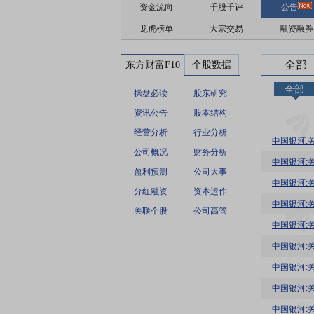
资金流向
千股千评
公告
龙虎榜单
大宗交易
融资融券
全部
东方财富F10
个股数据
全部
操盘必读
股东研究
资讯公告
股本结构
经营分析
行业分析
中国银河:
公司概况
财务分析
中国银河:
盈利预测
公司大事
中国银河:
分红融资
资本运作
中国银河:
关联个股
公司高管
中国银河:
中国银河:
中国银河:
中国银河:
中国银河: