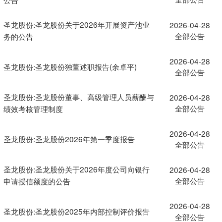
圣龙股份:圣龙股份关于2026年开展资产池业
2026-04-28
全部公告
务的公告
2026-04-28
圣龙股份:圣龙股份独董述职报告(余卓平)
全部公告
圣龙股份:圣龙股份董事、高级管理人员薪酬与
2026-04-28
全部公告
绩效考核管理制度
2026-04-28
圣龙股份:圣龙股份2026年第一季度报告
全部公告
圣龙股份:圣龙股份关于2026年度公司向银行
2026-04-28
全部公告
申请授信额度的公告
2026-04-28
圣龙股份:圣龙股份2025年内部控制评价报告
全部公告