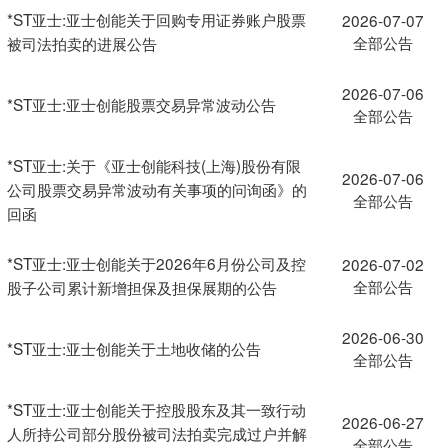
*ST亚士:亚士创能关于回购专用证券账户股票
2026-07-07
全部公告
被司法拍卖的进展公告
2026-07-06
*ST亚士:亚士创能股票交易异常波动公告
全部公告
*ST亚士:关于《亚士创能科技(上海)股份有限
2026-07-06
公司股票交易异常波动有关事项的问询函》的
全部公告
回函
*ST亚士:亚士创能关于2026年6月份公司及控
2026-07-02
全部公告
股子公司累计新增担保及担保展期的公告
2026-06-30
*ST亚士:亚士创能关于土地收储的公告
全部公告
*ST亚士:亚士创能关于控股股东及其一致行动
2026-06-27
人所持公司部分股份被司法拍卖完成过户并解
全部公告