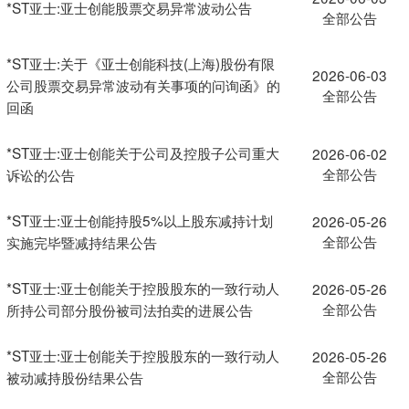
*ST亚士:亚士创能股票交易异常波动公告
全部公告
*ST亚士:关于《亚士创能科技(上海)股份有限
2026-06-03
公司股票交易异常波动有关事项的问询函》的
全部公告
回函
*ST亚士:亚士创能关于公司及控股子公司重大
2026-06-02
全部公告
诉讼的公告
*ST亚士:亚士创能持股5%以上股东减持计划
2026-05-26
全部公告
实施完毕暨减持结果公告
*ST亚士:亚士创能关于控股股东的一致行动人
2026-05-26
全部公告
所持公司部分股份被司法拍卖的进展公告
*ST亚士:亚士创能关于控股股东的一致行动人
2026-05-26
全部公告
被动减持股份结果公告