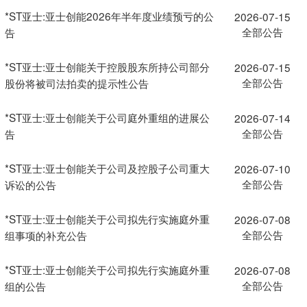
*ST亚士:亚士创能2026年半年度业绩预亏的公
2026-07-15
全部公告
告
*ST亚士:亚士创能关于控股股东所持公司部分
2026-07-15
全部公告
股份将被司法拍卖的提示性公告
*ST亚士:亚士创能关于公司庭外重组的进展公
2026-07-14
全部公告
告
*ST亚士:亚士创能关于公司及控股子公司重大
2026-07-10
全部公告
诉讼的公告
*ST亚士:亚士创能关于公司拟先行实施庭外重
2026-07-08
全部公告
组事项的补充公告
*ST亚士:亚士创能关于公司拟先行实施庭外重
2026-07-08
全部公告
组的公告