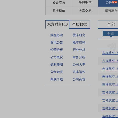
资金流向
千股千评
公告
龙虎榜单
大宗交易
融资融券
全部
东方财富F10
个股数据
全部
操盘必读
股东研究
资讯公告
股本结构
经营分析
行业分析
吉祥航空:
公司概况
财务分析
吉祥航空:
盈利预测
公司大事
吉祥航空:
分红融资
资本运作
吉祥航空:
关联个股
公司高管
吉祥航空:
吉祥航空:
吉祥航空:
吉祥航空:
吉祥航空: