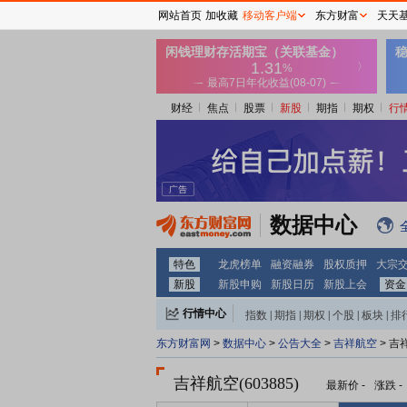
网站首页
加收藏
移动客户端
东方财富
天天
财经
焦点
股票
新股
期指
期权
行
数据中心
特色
龙虎榜单
融资融券
股权质押
大宗
新股
新股申购
新股日历
新股上会
资金
行情中心
指数
|
期指
|
期权
|
个股
|
板块
|
排
东方财富网
>
数据中心
>
公告大全
>
吉祥航空
> 吉
吉祥航空(603885)
最新价
-
涨跌
-