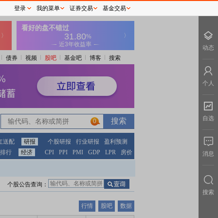
登录
我的菜单
证券交易
基金交易
动态
债券
视频
股吧
基金吧
博客
搜索
个人
自选
0
红送配
研报
个股研报
行业研报
盈利预测
排行
经济
CPI
PPI
PMI
GDP
LPR
房价
消息
个股公告查询：
搜索
行情
股吧
数据