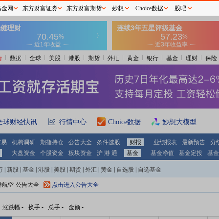
基金网
东方财富证券
东方财富期货
妙想
Choice数据
股吧
情
数据
全球
美股
港股
期货
外汇
黄金
银行
基金
理财
保险
全球财经快讯
行情中心
Choice数据
妙想大模型
交易
机构调研
期指持仓
公告大全
条件选股
财报
业绩报表
最新预告
分
大盘资金
个股资金
板块资金
沪 港 通
基金
基金净值
基金定投
基金
行
|
新股
|
基金
|
港股
|
美股
|
期货
|
外汇
|
黄金
|
自选股
|
自选基金
祥航空-公告大全
点击进入公告大全
涨跌幅
-
换手
-
总手
-
金额
-