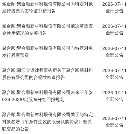
聚合顺:聚合顺新材料股份有限公司向特定对象
2026-07-11
全部公告
发行股票方案论证分析报告
聚合顺:聚合顺新材料股份有限公司前次募集资
2026-07-11
全部公告
金使用情况的专项报告
聚合顺:聚合顺新材料股份有限公司向特定对象
2026-07-11
全部公告
发行股票预案
聚合顺:浙江金道律师事务所关于聚合顺新材料
2026-07-11
全部公告
股份有限公司的合规性核查报告
聚合顺:聚合顺新材料股份有限公司未来三年(2
2026-07-11
全部公告
026-2028年)股东分红回报规划
聚合顺:聚合顺新材料股份有限公司关于与特定
2026-07-11
对象签署《附条件生效的股份认购协议》暨关
全部公告
联交易的公告