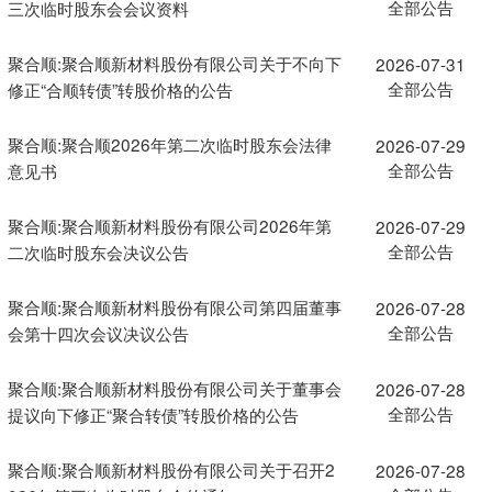
全部公告
三次临时股东会会议资料
聚合顺:聚合顺新材料股份有限公司关于不向下
2026-07-31
全部公告
修正“合顺转债”转股价格的公告
聚合顺:聚合顺2026年第二次临时股东会法律
2026-07-29
全部公告
意见书
聚合顺:聚合顺新材料股份有限公司2026年第
2026-07-29
全部公告
二次临时股东会决议公告
聚合顺:聚合顺新材料股份有限公司第四届董事
2026-07-28
全部公告
会第十四次会议决议公告
聚合顺:聚合顺新材料股份有限公司关于董事会
2026-07-28
全部公告
提议向下修正“聚合转债”转股价格的公告
聚合顺:聚合顺新材料股份有限公司关于召开2
2026-07-28