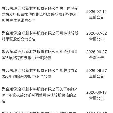
聚合顺:聚合顺新材料股份有限公司关于向特定
2026-07-11
对象发行股票摊薄即期回报及采取填补措施和
全部公告
相关主体承诺的公告
聚合顺:聚合顺新材料股份有限公司可转债转股
2026-07-02
全部公告
结果暨股份变动公告
聚合顺:聚合顺新材料股份有限公司相关债券2
2026-06-27
全部公告
026年跟踪评级报告(合顺转债)
聚合顺:聚合顺新材料股份有限公司相关债券2
2026-06-27
全部公告
026年跟踪评级报告(聚合转债)
聚合顺:聚合顺新材料股份有限公司关于实施2
2026-06-17
025年度权益分派时调整可转债转股价格的公
全部公告
告