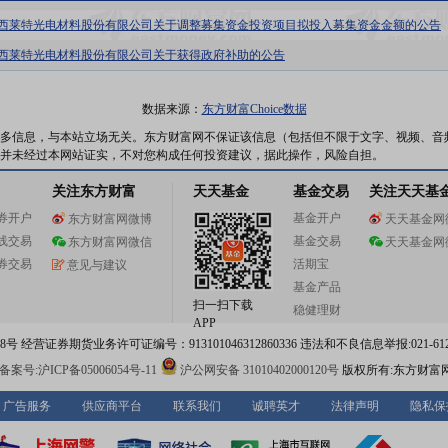
0:陕西莱特光电材料股份有限公司关于调整募集资金投资项目拟投入募集资金金额的公告
0:陕西莱特光电材料股份有限公司关于获得政府补助的公告
数据来源：
东方财富Choice数据
多信息，与本站立场无关。东方财富网不保证该信息（包括但不限于文字、视频、音
并未经过本网站证实，不对您构成任何投资建议，据此操作，风险自担。
关注东方财富
天天基金
基金交易
关注天天基
券开户
基金开户
东方财富网微博
天天基金网
线交易
基金交易
东方财富网微信
天天基金网
券交易
活期宝
意见与建议
基金产品
扫一扫下载
稳健理财
APP
 经营证券期货业务许可证编号：913101046312860336 违法和不良信息举报:021-612
案号:沪ICP备05006054号-11
沪公网安备 31010402000120号
版权所有:东方财富
广告服务
供应商平台
联系我们
诚聘英才
法律声明
隐私保