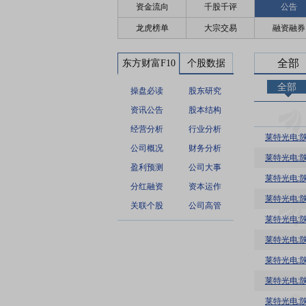
资金流向
千股千评
公告
龙虎榜单
大宗交易
融资融券
全部
东方财富F10
个股数据
全部
操盘必读
股东研究
资讯公告
股本结构
经营分析
行业分析
莱特光电:
公司概况
财务分析
盈利预测
公司大事
分红融资
资本运作
关联个股
公司高管
莱特光电:
莱特光电:
莱特光电: