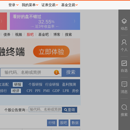
登录
我的菜单
证券交易
基金交易
动态
债券
视频
股吧
基金吧
博客
搜索
个人
自选
1
红送配
研报
个股研报
行业研报
盈利预测
排行
经济
CPI
PPI
PMI
GDP
LPR
房价
消息
个股公告查询：
搜索
行情
股吧
数据