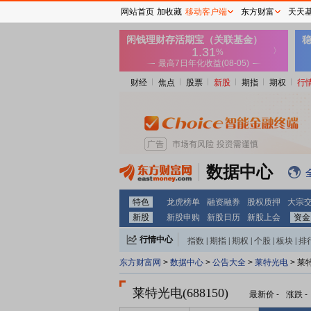
网站首页
加收藏
移动客户端
东方财富
天天
财经
焦点
股票
新股
期指
期权
行
数据中心
特色
龙虎榜单
融资融券
股权质押
大宗
新股
新股申购
新股日历
新股上会
资金
行情中心
指数
|
期指
|
期权
|
个股
|
板块
|
排
东方财富网
>
数据中心
>
公告大全
>
莱特光电
> 莱
莱特光电(688150)
最新价
-
涨跌
-