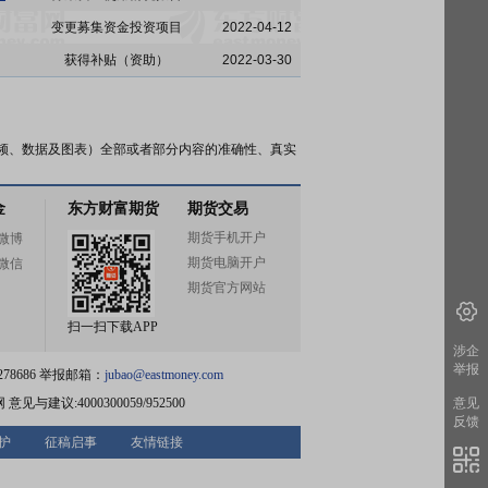
变更募集资金投资项目
2022-04-12
获得补贴（资助）
2022-03-30
频、数据及图表）全部或者部分内容的准确性、真实
金
东方财富期货
期货交易
期货手机开户
微博
期货电脑开户
微信
期货官方网站
扫一扫下载APP
涉企
举报
78686 举报邮箱：
jubao@eastmoney.com
网
意见与建议:4000300059/952500
意见
反馈
护
征稿启事
友情链接