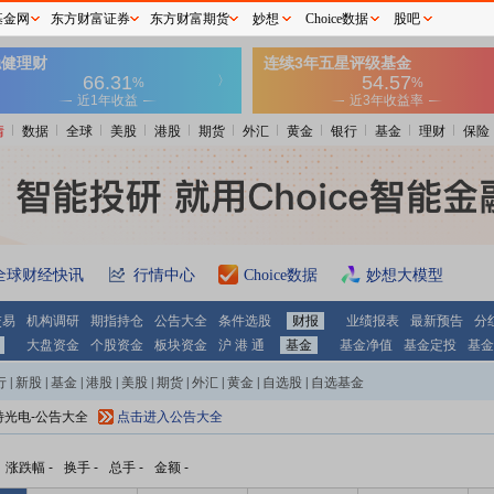
基金网
东方财富证券
东方财富期货
妙想
Choice数据
股吧
情
数据
全球
美股
港股
期货
外汇
黄金
银行
基金
理财
保险
全球财经快讯
行情中心
Choice数据
妙想大模型
交易
机构调研
期指持仓
公告大全
条件选股
财报
业绩报表
最新预告
分
大盘资金
个股资金
板块资金
沪 港 通
基金
基金净值
基金定投
基金
行
|
新股
|
基金
|
港股
|
美股
|
期货
|
外汇
|
黄金
|
自选股
|
自选基金
特光电-公告大全
点击进入公告大全
涨跌幅
-
换手
-
总手
-
金额
-