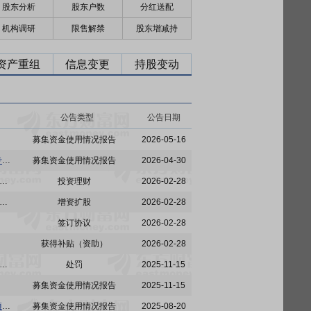
股东分析
股东户数
分红送配
机构调研
限售解禁
股东增减持
资产重组
信息变更
持股变动
公告类型
公告日期
募集资金使用情况报告
2026-05-16
莱特光电:陕西莱特光电材料股份有限公司关于2025年度募集资金存放、管理与实际使用情况的专项报告
募集资金使用情况报告
2026-04-30
电:陕西莱特光电材料股份有限公司关于使用部分暂时闲置募集资金及自有资金进行现金管理的公告
投资理财
2026-02-28
:陕西莱特光电材料股份有限公司关于公司放弃优先购买权、向控股企业增资构成与关联方共同投资暨关联交易的公告
增资扩股
2026-02-28
签订协议
2026-02-28
获得补贴（资助）
2026-02-28
:陕西莱特光电材料股份有限公司关于公司最近五年不存在被证券监管部门和交易所处罚或采取监管措施情况的公告
处罚
2025-11-15
募集资金使用情况报告
2025-11-15
莱特光电:陕西莱特光电材料股份有限公司关于2025年半年度募集资金存放与实际使用情况的专项报告
募集资金使用情况报告
2025-08-20