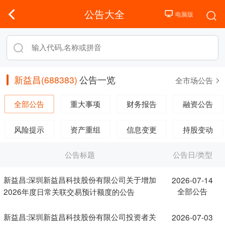
公告大全
新益昌(688383)
公告一览
全市场公告
全部公告
重大事项
财务报告
融资公告
风险提示
资产重组
信息变更
持股变动
公告标题
公告日/类型
新益昌:深圳新益昌科技股份有限公司关于增加
2026-07-14
全部公告
2026年度日常关联交易预计额度的公告
新益昌:深圳新益昌科技股份有限公司投资者关
2026-07-03