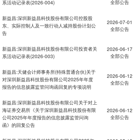
全部公告
系活动记录表(2026-004)
新益昌:深圳新益昌科技股份有限公司控股股
2026-07-01
东、实际控制人及一致行动人减持股份计划公
全部公告
告
新益昌:深圳新益昌科技股份有限公司投资者关
2026-06-17
全部公告
系活动记录表(2026-003)
新益昌:天健会计师事务所(特殊普通合伙)关于
2026-06-12
对深圳新益昌科技股份有限公司2025年年度
全部公告
报告的信息披露监管问询函回复的专项说明
新益昌:深圳新益昌科技股份有限公司关于对上
海证券交易所《关于深圳新益昌科技股份有限
2026-06-12
全部公告
公司2025年年度报告的信息披露监管问询
函》的回复公告