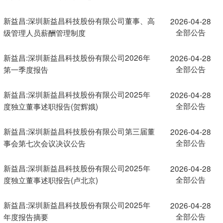
新益昌:深圳新益昌科技股份有限公司董事、高
2026-04-28
全部公告
级管理人员薪酬管理制度
新益昌:深圳新益昌科技股份有限公司2026年
2026-04-28
全部公告
第一季度报告
新益昌:深圳新益昌科技股份有限公司2025年
2026-04-28
全部公告
度独立董事述职报告(贺辉娥)
新益昌:深圳新益昌科技股份有限公司第三届董
2026-04-28
全部公告
事会第七次会议决议公告
新益昌:深圳新益昌科技股份有限公司2025年
2026-04-28
全部公告
度独立董事述职报告(卢北京)
新益昌:深圳新益昌科技股份有限公司2025年
2026-04-28
全部公告
年度报告摘要