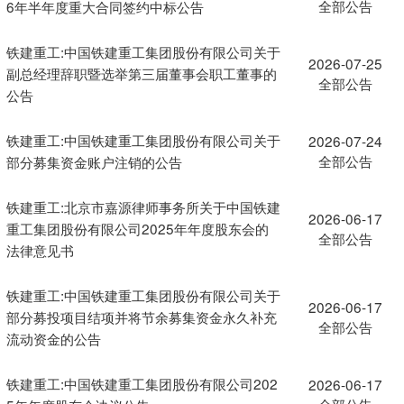
全部公告
6年半年度重大合同签约中标公告
铁建重工:中国铁建重工集团股份有限公司关于
2026-07-25
副总经理辞职暨选举第三届董事会职工董事的
全部公告
公告
铁建重工:中国铁建重工集团股份有限公司关于
2026-07-24
全部公告
部分募集资金账户注销的公告
铁建重工:北京市嘉源律师事务所关于中国铁建
2026-06-17
重工集团股份有限公司2025年年度股东会的
全部公告
法律意见书
铁建重工:中国铁建重工集团股份有限公司关于
2026-06-17
部分募投项目结项并将节余募集资金永久补充
全部公告
流动资金的公告
铁建重工:中国铁建重工集团股份有限公司202
2026-06-17
全部公告