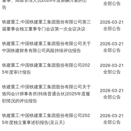
全部公告
告
铁建重工:中国铁建重工集团股份有限公司第三
2026-03-21
全部公告
届董事会独立董事专门会议第一次会议决议
铁建重工:中国铁建重工集团股份有限公司关于
2026-03-21
全部公告
中国铁建财务有限公司风险持续评估报告
铁建重工:中国铁建重工集团股份有限公司202
2026-03-21
全部公告
5年度审计报告
铁建重工:中国铁建重工集团股份有限公司关于
2026-03-21
致同会计师事务所(特殊普通合伙)2025年度履
全部公告
职情况的评估报告
铁建重工:中国铁建重工集团股份有限公司202
2026-03-21
全部公告
5年度独立董事述职报告(吴云天)