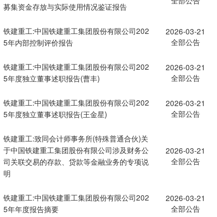
募集资金存放与实际使用情况鉴证报告
铁建重工:中国铁建重工集团股份有限公司202
2026-03-21
全部公告
5年内部控制评价报告
铁建重工:中国铁建重工集团股份有限公司202
2026-03-21
全部公告
5年度独立董事述职报告(曹丰)
铁建重工:中国铁建重工集团股份有限公司202
2026-03-21
全部公告
5年度独立董事述职报告(王金星)
铁建重工:致同会计师事务所(特殊普通合伙)关
于中国铁建重工集团股份有限公司涉及财务公
2026-03-21
全部公告
司关联交易的存款、贷款等金融业务的专项说
明
铁建重工:中国铁建重工集团股份有限公司202
2026-03-21
全部公告
5年年度报告摘要