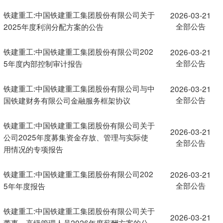
铁建重工:中国铁建重工集团股份有限公司关于
2026-03-21
全部公告
2025年度利润分配方案的公告
铁建重工:中国铁建重工集团股份有限公司202
2026-03-21
全部公告
5年度内部控制审计报告
铁建重工:中国铁建重工集团股份有限公司与中
2026-03-21
全部公告
国铁建财务有限公司金融服务框架协议
铁建重工:中国铁建重工集团股份有限公司关于
2026-03-21
公司2025年度募集资金存放、管理与实际使
全部公告
用情况的专项报告
铁建重工:中国铁建重工集团股份有限公司202
2026-03-21
全部公告
5年年度报告
铁建重工:中国铁建重工集团股份有限公司关于
2026-03-21
董事、高级管理人员2026年度薪酬方案的公