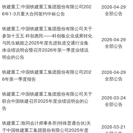
铁建重工:中国铁建重工集团股份有限公司202
2026-04-29
全部公告
6年1-3月重大合同签约中标公告
铁建重工:中国铁建重工集团股份有限公司关于
参加十五五·科创惠民——科创板企业成果转化
2026-04-29
与民生赋能之2025年度先进轨道交通行业集
全部公告
体业绩说明会暨召开2026年第一季度业绩说
明会的公告
铁建重工:中国铁建重工集团股份有限公司202
2026-04-29
全部公告
6年第一季度报告
铁建重工:中国铁建重工集团股份有限公司关于
2026-03-24
联合中国铁建召开2025年度业绩说明会的公
全部公告
告
铁建重工:致同会计师事务所(特殊普通合伙)关
2026-03-21
于中国铁建重工集团股份有限公司2025年度
全部公告