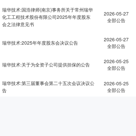
瑞华技术:国浩律师(南京)事务所关于常州瑞华
2026-05-27
化工工程技术股份有限公司2025年年度股东
全部公告
会之法律意见书
2026-05-27
瑞华技术:2025年年度股东会决议公告
全部公告
2026-05-25
瑞华技术:关于为全资子公司提供担保的公告
全部公告
瑞华技术:第三届董事会第二十五次会议决议公
2026-05-25
全部公告
告
2026-05-22
瑞华技术:投资者关系活动记录表
全部公告
瑞华技术:2025年年度报告暨2026年第一季度
2026-05-14
全部公告
报告业绩说明会预告公告