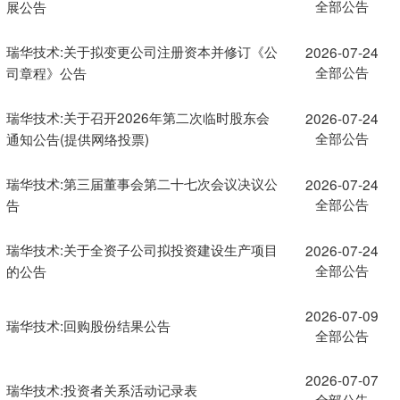
全部公告
展公告
瑞华技术:关于拟变更公司注册资本并修订《公
2026-07-24
全部公告
司章程》公告
瑞华技术:关于召开2026年第二次临时股东会
2026-07-24
全部公告
通知公告(提供网络投票)
瑞华技术:第三届董事会第二十七次会议决议公
2026-07-24
全部公告
告
瑞华技术:关于全资子公司拟投资建设生产项目
2026-07-24
全部公告
的公告
2026-07-09
瑞华技术:回购股份结果公告
全部公告
2026-07-07
瑞华技术:投资者关系活动记录表
全部公告