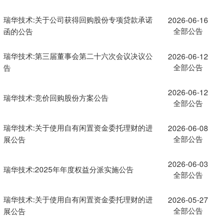
瑞华技术:关于公司获得回购股份专项贷款承诺
2026-06-16
全部公告
函的公告
瑞华技术:第三届董事会第二十六次会议决议公
2026-06-12
全部公告
告
2026-06-12
瑞华技术:竞价回购股份方案公告
全部公告
瑞华技术:关于使用自有闲置资金委托理财的进
2026-06-08
全部公告
展公告
2026-06-03
瑞华技术:2025年年度权益分派实施公告
全部公告
瑞华技术:关于使用自有闲置资金委托理财的进
2026-05-27
全部公告
展公告