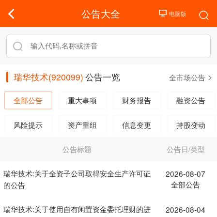
公告大全
瑞华技术(920099)
公告一览
全市场公告
全部公告
重大事项
财务报告
融资公告
风险提示
资产重组
信息变更
持股变动
公告标题
公告日/类型
瑞华技术:关于全资子公司取得安全生产许可证
2026-08-07
全部公告
的公告
瑞华技术:关于使用自有闲置资金委托理财的进
2026-08-04