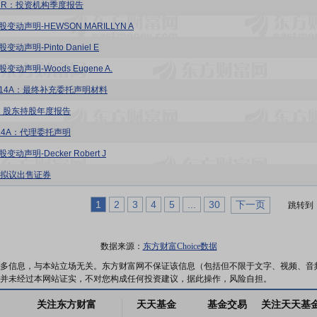
-HR：投资机构季度报告
股变动声明-HEWSON MARILLYN A
变动声明-Pinto Daniel E
变动声明-Woods Eugene A.
FA14A：最终补充委托声明材料
S：股东持股年度报告
 14A：代理委托声明
变动声明-Decker Robert J
4：拟议出售证券
1
2
3
4
5
...
30
下一页
跳转到
数据来源：
东方财富Choice数据
多信息，与本站立场无关。东方财富网不保证该信息（包括但不限于文字、视频、音
并未经过本网站证实，不对您构成任何投资建议，据此操作，风险自担。
关注东方财富
天天基金
基金交易
关注天天基