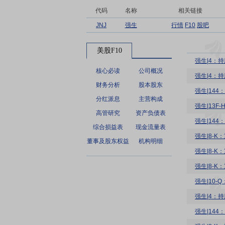
代码
名称
相关链接
JNJ
强生
行情
F10
股吧
美股F10
强生|4：持股
核心必读
公司概况
强生|4：持股变
财务分析
股本股东
强生|14
分红派息
主营构成
强生|13F
高管研究
资产负债表
强生|14
综合损益表
现金流量表
强生|8-K
董事及股东权益
机构明细
强生|8-K
强生|8-K
强生|10-
强生|4：持股
强生|14