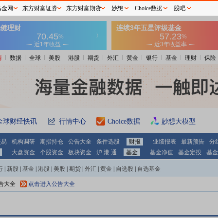
基金网
东方财富证券
东方财富期货
妙想
Choice数据
股吧
情
数据
全球
美股
港股
期货
外汇
黄金
银行
基金
理财
保险
全球财经快讯
行情中心
Choice数据
妙想大模型
交易
机构调研
期指持仓
公告大全
条件选股
财报
业绩报表
最新预告
分
大盘资金
个股资金
板块资金
沪 港 通
基金
基金净值
基金定投
基金
行
|
新股
|
基金
|
港股
|
美股
|
期货
|
外汇
|
黄金
|
自选股
|
自选基金
公告大全
点击进入公告大全