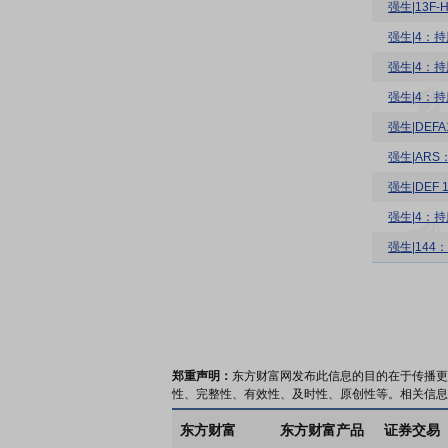
强生|13F
强生|4：持
强生|4：持股
强生|4：持股
强生|DE
强生|AR
强生|DEF
强生|4：持股
强生|14
郑重声明：
东方财富网发布此信息的目的在于传播更
性、完整性、有效性、及时性、原创性等。相关信息
东方财富
东方财富产品
证券交易