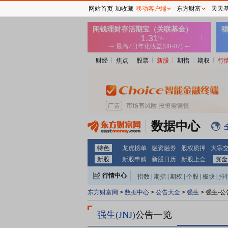
网站首页
加收藏
移动客户端
东方财富
天天
财经
焦点
股票
新股
期指
期权
行
数据中心
特色
龙虎榜单
融资融券
股权质押
大宗
新股
新股申购
新股日历
新股上会
资金
行情中心
指数
|
期指
|
期权
|
个股
|
板块
|
排
强生
强生
东方财富网
>
数据中心
>
公告大全
>
>
-
强生(JNJ)
公告一览