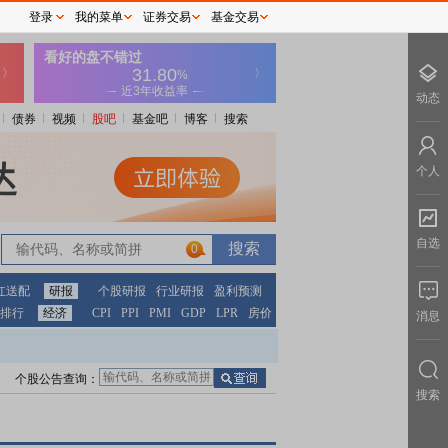
登录
我的菜单
证券交易
基金交易
动态
债券
视频
股吧
基金吧
博客
搜索
个人
自选
0
红送配
研报
个股研报
行业研报
盈利预测
排行
经济
CPI
PPI
PMI
GDP
LPR
房价
消息
个股公告查询：
搜索