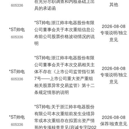
在充分尽职调查和内核基础上出
其他
605336
具的承诺函
*ST帅电:浙江帅丰电器股份有限
2026-08-08
*ST帅电
公司董事会关于本次重组信息公
专项说明/独立
布前公司股票价格波动情况的说
605336
意见
明
*ST帅电:浙江帅丰电器股份有限
公司董事会关于本次交易相关主
2026-08-08
*ST帅电
体不存在《上市公司监管指引第
专项说明/独立
7号——上市公司重大资产重组
605336
意见
相关股票异常交易监管》第十二
条规定情形的说明
*ST帅电:关于浙江帅丰电器股份
有限公司本次重组前发生业绩异
*ST帅电
2026-08-08
常或本次重组存在拟置出资产情
保荐/核查意见
605336
形的专项核查意见(容诚专字[202