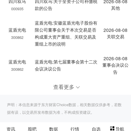
四川双马
四川双马:关于全资子公司补缴税
2026-08-08
其他
款的公告
000935
蓝盾光电:安徽蓝盾光电子股份有
蓝盾光电
限公司董事会关于本次交易是否
2026-08-08
关联交易
构成重大资产重组、关联交易及
300862
重组上市的说明
2026-08-08
蓝盾光电
蓝盾光电:第七届董事会第十二次
董事会决议公
会议决议公告
300862
告
查看更多
声明：本信息来源于东方财富Choice数据，相关数据仅供参考，若数
据有误，以交易所发布数据为准，不构成投资建议。
资讯
股吧
数据
行情
自选
导航