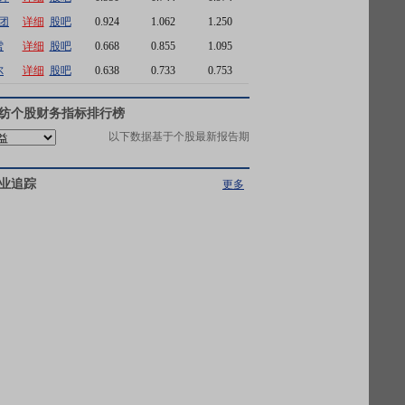
团
详细
股吧
0.924
1.062
1.250
雪
详细
股吧
0.668
0.855
1.095
尔
详细
股吧
0.638
0.733
0.753
纺
个股财务指标排行榜
以下数据基于个股最新报告期
业追踪
更多