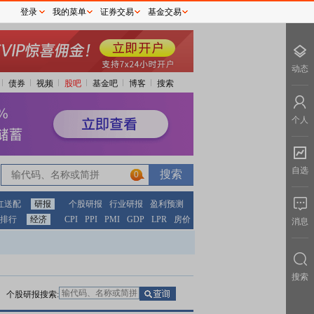
登录
我的菜单
证券交易
基金交易
动态
债券
视频
股吧
基金吧
博客
搜索
个人
自选
0
0
红送配
研报
个股研报
行业研报
盈利预测
排行
经济
CPI
PPI
PMI
GDP
LPR
房价
消息
搜索
个股研报搜索: