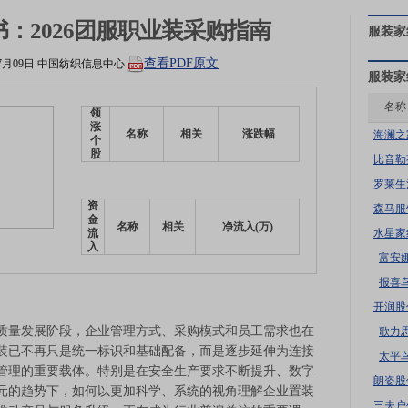
：2026团服职业装采购指南
服装家
查看PDF原文
7月09日
中国纺织信息中心
服装家
名称
领
涨
名称
相关
涨跌幅
海澜之
个
股
比音勒
罗莱生
资
森马服
金
名称
相关
净流入(万)
水星家
流
入
富安
报喜
开润股
量发展阶段，企业管理方式、采购模式和员工需求也在
歌力
装已不再只是统一标识和基础配备，而是逐步延伸为连接
太平
管理的重要载体。特别是在安全生产要求不断提升、数字
朗姿股
元的趋势下，如何以更加科学、系统的视角理解企业置装
三夫户