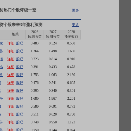
纺
热门个股评级一览
更多
纺
个股未来3年盈利预测
更多
2026
2027
2028
相关
预测收益
预测收益
预测收益
家
详细
股吧
0.483
0.524
0.568
芬
详细
股吧
1.264
1.498
1.686
活
详细
股吧
0.723
0.814
0.910
饰
详细
股吧
0.391
0.433
0.478
纺
详细
股吧
1.753
1.963
2.189
娜
详细
股吧
0.476
0.541
0.605
鸟
详细
股吧
0.295
0.340
0.391
份
详细
股吧
1.680
1.967
2.261
思
详细
股吧
0.580
0.691
0.773
鸟
详细
股吧
0.511
0.620
0.700
份
详细
股吧
0.748
0.950
1.123
外
详细
股吧
0.550
0.744
0.974