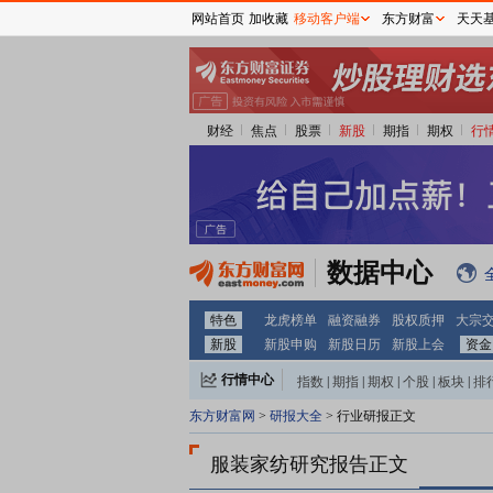
网站首页
加收藏
移动客户端
东方财富
天天
财经
焦点
股票
新股
期指
期权
行
数据中心
特色
龙虎榜单
融资融券
股权质押
大宗
新股
新股申购
新股日历
新股上会
资金
行情中心
指数
|
期指
|
期权
|
个股
|
板块
|
排
东方财富网
>
研报大全
> 行业研报正文
服装家纺研究报告正文