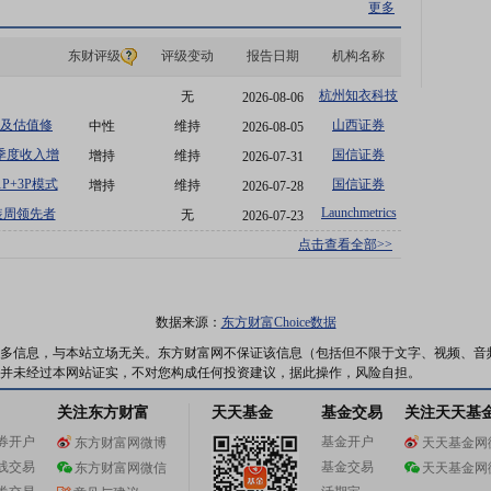
更多
东财评级
评级变动
报告日期
机构名称
杭州知衣科技
无
2026-08-06
利及估值修
山西证券
中性
维持
2026-08-05
季度收入增
国信证券
增持
维持
2026-07-31
P+3P模式
国信证券
增持
维持
2026-07-28
Launchmetrics
装周领先者
无
2026-07-23
点击查看全部>>
数据来源：
东方财富Choice数据
多信息，与本站立场无关。东方财富网不保证该信息（包括但不限于文字、视频、音
并未经过本网站证实，不对您构成任何投资建议，据此操作，风险自担。
关注东方财富
天天基金
基金交易
关注天天基
券开户
基金开户
东方财富网微博
天天基金网
线交易
基金交易
东方财富网微信
天天基金网