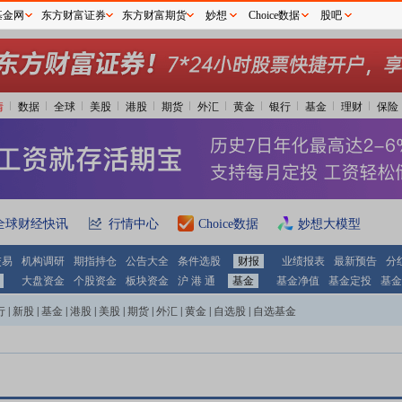
基金网
东方财富证券
东方财富期货
妙想
Choice数据
股吧
情
数据
全球
美股
港股
期货
外汇
黄金
银行
基金
理财
保险
全球财经快讯
行情中心
Choice数据
妙想大模型
交易
机构调研
期指持仓
公告大全
条件选股
财报
业绩报表
最新预告
分
大盘资金
个股资金
板块资金
沪 港 通
基金
基金净值
基金定投
基金
行
|
新股
|
基金
|
港股
|
美股
|
期货
|
外汇
|
黄金
|
自选股
|
自选基金