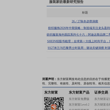
服装家纺
最新研究报告
标题
26／27秋冬趋势洞察
纺织服饰2026年中期策略：制造端关注龙头盈
复，品牌端精选经营韧性
纺织服装海外跟踪系列七十六：阿迪达斯品牌二
长14%，公司上调全年收入指引
SHEIN招股书梳理：全球第一大线上时尚平台，1
双轮驱动增长
SS27米兰与巴黎男士时装周：驱动关键洞察 时
郑重声明：
东方财富网发布此信息的目的在于传播更
性、完整性、有效性、及时性、原创性等。相关信息
东方财富
东方财富产品
证券交易
东方财富免费版
东方财富证
东方财富Level-2
东方财富在