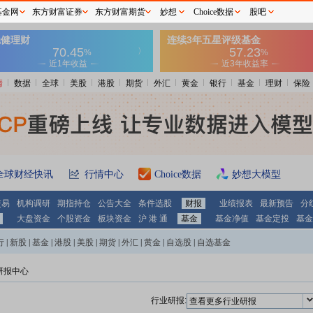
基金网
东方财富证券
东方财富期货
妙想
Choice数据
股吧
情
数据
全球
美股
港股
期货
外汇
黄金
银行
基金
理财
保险
全球财经快讯
行情中心
Choice数据
妙想大模型
交易
机构调研
期指持仓
公告大全
条件选股
财报
业绩报表
最新预告
分
大盘资金
个股资金
板块资金
沪 港 通
基金
基金净值
基金定投
基金
行
|
新股
|
基金
|
港股
|
美股
|
期货
|
外汇
|
黄金
|
自选股
|
自选基金
 研报中心
行业研报:
查看更多行业研报