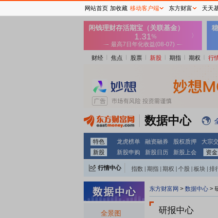
网站首页
加收藏
移动客户端
东方财富
天天
财经
焦点
股票
新股
期指
期权
行
数据中心
特色
龙虎榜单
融资融券
股权质押
大宗
新股
新股申购
新股日历
新股上会
资金
行情中心
指数
|
期指
|
期权
|
个股
|
板块
|
排
东方财富网
>
数据中心
>
研报中心
全景图