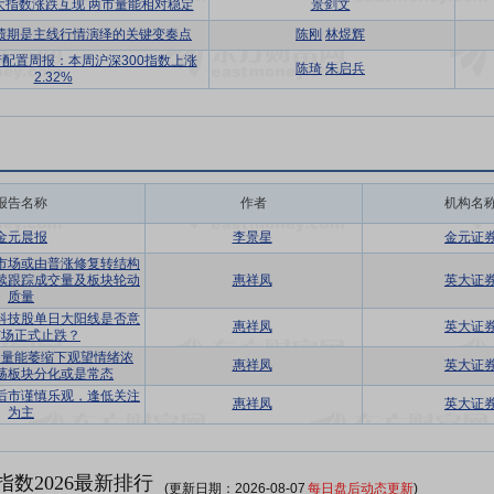
大指数涨跌互现 两市量能相对稳定
景剑文
绩期是主线行情演绎的关键变奏点
陈刚
林煜辉
配置周报：本周沪深300指数上涨
陈琦
朱启兵
2.32%
报告名称
作者
机构名
金元晨报
李景星
金元证
市场或由普涨修复转结构
续跟踪成交量及板块轮动
惠祥凤
英大证
质量
科技股单日大阳线是否意
惠祥凤
英大证
市场正式止跌？
：量能萎缩下观望情绪浓
惠祥凤
英大证
荡板块分化或是常态
后市谨慎乐观，逢低关注
惠祥凤
英大证
为主
数2026最新排行
(更新日期：2026-08-07
每日盘后动态更新
)