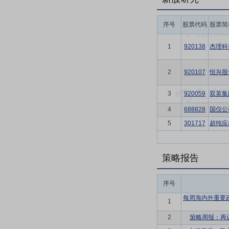
序号
股票代码
股票简
1
920138
杰理科
2
920107
恒兴股
3
920059
双英集
4
688828
国仪公
5
301717
超纯应
策略报告
序号
每周海内外重要
1
2
策略周报：再