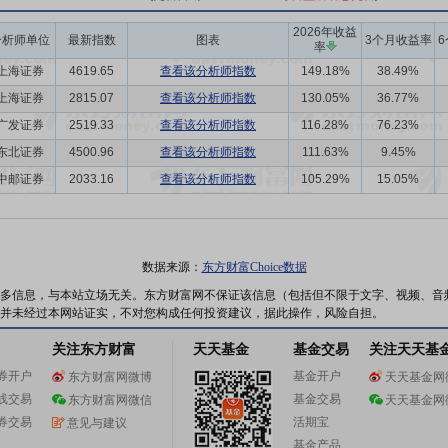
2026年收益
分析师单位
最新指数
图表
3个月收益率
率
上海证券
4619.65
查看该分析师指数
149.18%
38.49%
上海证券
2815.07
查看该分析师指数
130.05%
36.77%
广发证券
2519.33
查看该分析师指数
116.28%
76.23%
东北证券
4500.96
查看该分析师指数
111.63%
9.45%
中邮证券
2033.16
查看该分析师指数
105.29%
15.05%
数据来源：
东方财富Choice数据
多信息，与本站立场无关。东方财富网不保证该信息（包括但不限于文字、视频、音
并未经过本网站证实，不对您构成任何投资建议，据此操作，风险自担。
关注东方财富
天天基金
基金交易
关注天天基
券开户
基金开户
东方财富网微博
天天基金网
线交易
基金交易
东方财富网微信
天天基金网
券交易
活期宝
意见与建议
基金产品