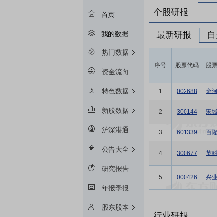
个股研报
首页
最新研报
自
我的数据
热门数据
序号
股票代码
股
资金流向
特色数据
1
002688
金
新股数据
2
300144
宋
沪深港通
3
601339
百
公告大全
4
300677
英
研究报告
5
000426
兴
年报季报
股东股本
行业研报