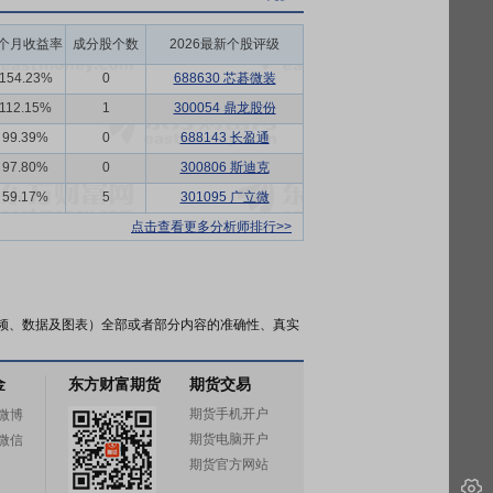
6个月收益率
成分股个数
2026最新个股评级
154.23%
0
688630 芯碁微装
112.15%
1
300054 鼎龙股份
99.39%
0
688143 长盈通
97.80%
0
300806 斯迪克
59.17%
5
301095 广立微
点击查看更多分析师排行>>
频、数据及图表）全部或者部分内容的准确性、真实
金
东方财富期货
期货交易
期货手机开户
微博
期货电脑开户
微信
期货官方网站