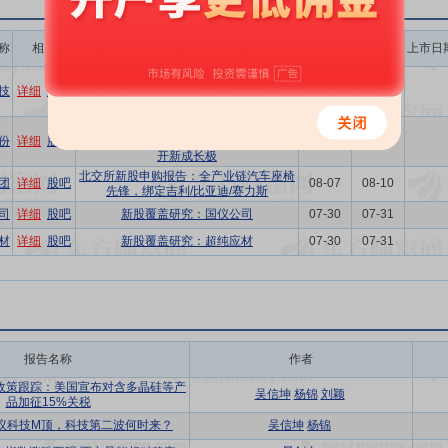
称
相关
报告名称
发布日期
申购日期
上市日
北交所新股申购报告：SoC芯片设计国家
技
详细
股吧
级单项冠军，智能穿戴+AIoT打开增长空
07-31
08-03
间
北交所新股申购报告：UV涂料“小巨人”，
份
详细
股吧
深耕PVC地板领域，拓展汽车/消费电子打
08-04
08-05
开新成长极
北交所新股申购报告：全产业链汽车座椅
团
详细
股吧
08-07
08-10
先锋，绑定吉利/比亚迪/赛力斯
司
详细
股吧
新股覆盖研究：国仪公司
07-30
07-31
材
详细
股吧
新股覆盖研究：超纯应材
07-30
07-31
报告名称
作者
政策跟踪：美国宣布对含多晶硅等产
吴信坤
杨锦
刘颖
品加征15%关税
议科技M顶，科技第二波何时来？
吴信坤
杨锦