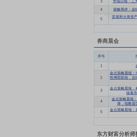
3
市场日报：三
4
策略周评：业
宏观和大类资产
5
券商晨会
序号
1
金点策略晨报：
2
性博弈阶段，后
金点策略晨报：
3
味着
金点策略晨报
4
厚，指数震
金点策略晨报：
5
东方财富分析师指