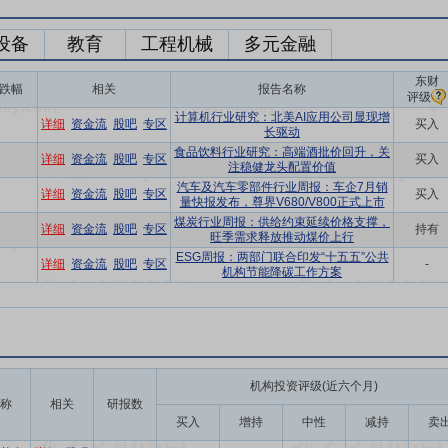
设备
教育
工程机械
多元金融
东财
跌幅
相关
报告名称
评级
计算机行业研究：北美AI应用公司显现增
详细
资金流
股吧
专区
买入
长驱动
食品饮料行业研究：高端酒批价回升，关
详细
资金流
股吧
专区
买入
注稳健龙头配置价值
汽车及汽车零部件行业周报：车企7月销
详细
资金流
股吧
专区
买入
量快报发布，尊界V680/V800正式上市
煤炭行业周报：供给约束延续价格支撑，
详细
资金流
股吧
专区
持有
旺季需求释放推动煤价上行
ESG周报：两部门联合印发“十五五”公共
详细
资金流
股吧
专区
-
机构节能降碳工作方案
机构投资评级(近六个月)
称
相关
研报数
买入
增持
中性
减持
卖