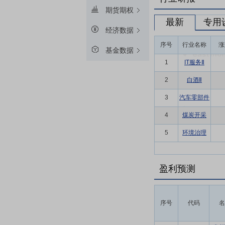
期货期权
最新
专用
经济数据
序号
行业名称
涨
基金数据
1
IT服务Ⅱ
2
白酒Ⅱ
3
汽车零部件
4
煤炭开采
5
环境治理
盈利预测
序号
代码
名