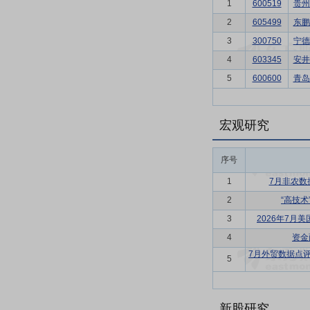
1
600519
贵州
2
605499
东鹏
3
300750
宁德
4
603345
安井
5
600600
青岛
宏观研究
序号
1
7月非农数
2
“高技
3
2026年7月
4
资金
7月外贸数据点
5
新股研究