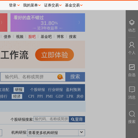
登录
我的菜单
证券交易
基金交易
动态
债券
视频
股吧
基金吧
博客
搜索
个人
自选
0
红送配
研报
个股研报
行业研报
盈利预测
排行
经济
CPI
PPI
PMI
GDP
LPR
房价
消息
个股研报搜索:
搜索
机构研报:
查看更多机构研报