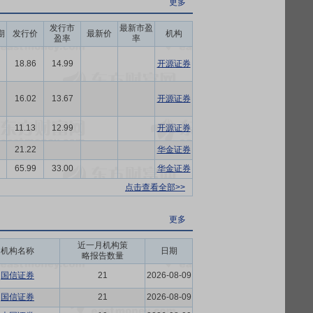
更多
发行市
最新市盈
期
发行价
最新价
机构
盈率
率
18.86
14.99
开源证券
16.02
13.67
开源证券
11.13
12.99
开源证券
21.22
华金证券
65.99
33.00
华金证券
点击查看全部>>
更多
近一月机构策
机构名称
日期
略报告数量
国信证券
21
2026-08-09
国信证券
21
2026-08-09