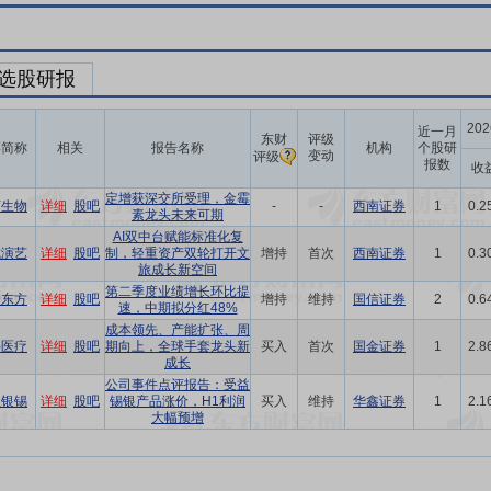
选股研报
20
近一月
东财
评级
票简称
相关
报告名称
机构
个股研
变动
评级
报数
收
定增获深交所受理，金霉
河生物
详细
股吧
-
-
西南证券
1
0.2
素龙头未来可期
AI双中台赋能标准化复
城演艺
详细
股吧
制，轻重资产双轮打开文
增持
首次
西南证券
1
0.3
旅成长新空间
第二季度业绩增长环比提
隆东方
详细
股吧
增持
维持
国信证券
2
0.6
速，中期拟分红48%
成本领先、产能扩张、周
科医疗
详细
股吧
期向上，全球手套龙头新
买入
首次
国金证券
1
2.8
成长
公司事件点评报告：受益
业银锡
详细
股吧
锡银产品涨价，H1利润
买入
维持
华鑫证券
1
2.1
大幅预增