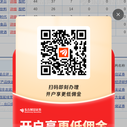
茅台
详细
股吧
44
37
7
0
0
0
饮料
详细
股吧
40
26
14
0
0
0
时代
详细
股吧
40
33
7
0
0
0
食品
详细
股吧
39
31
8
0
0
0
啤酒
详细
股吧
35
24
11
0
0
0
报告名称
作者
机构名称
据点评：就业寒意渐浓，加息预期退潮
田地
邵兴宇
董德志
国信证券
术”产品快速增长，外贸增速继续上行
苏剑
北大国民经济研
美国非农就业数据点评：7月非农：开始降温
芦哲
张佳炜
韦祎
王茁
东吴证券
面延续宽松态势；债市偏强震荡
东方金诚
评：出口保持高增，AI链与优势制造业继续主
魏争
沈夏宜
联储证券
导增长