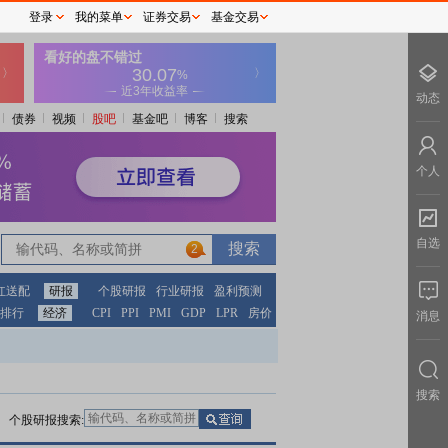
登录
我的菜单
证券交易
基金交易
动态
债券
视频
股吧
基金吧
博客
搜索
个人
自选
2
2
红送配
研报
个股研报
行业研报
盈利预测
排行
经济
CPI
PPI
PMI
GDP
LPR
房价
消息
搜索
个股研报搜索: