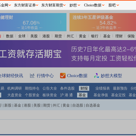
基金网
东方财富证券
东方财富期货
妙想
Choice数据
股吧
情
数据
全球
美股
港股
期货
外汇
黄金
银行
基金
理财
保险
全球财经快讯
行情中心
Choice数据
妙想大模型
交易
机构调研
期指持仓
公告大全
条件选股
财报
业绩报表
最新预告
分
大盘资金
个股资金
板块资金
沪 港 通
基金
基金净值
基金定投
基金
行
|
新股
|
基金
|
港股
|
美股
|
期货
|
外汇
|
黄金
|
自选股
|
自选基金