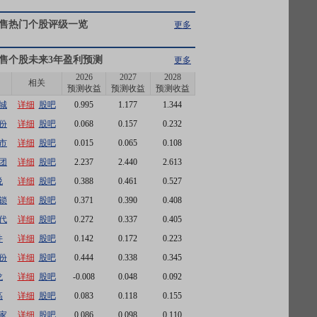
售
热门个股评级一览
更多
售
个股未来3年盈利预测
更多
2026
2027
2028
相关
预测收益
预测收益
预测收益
城
详细
股吧
0.995
1.177
1.344
份
详细
股吧
0.068
0.157
0.232
市
详细
股吧
0.015
0.065
0.108
团
详细
股吧
2.237
2.440
2.613
悦
详细
股吧
0.388
0.461
0.527
锁
详细
股吧
0.371
0.390
0.408
代
详细
股吧
0.272
0.337
0.405
井
详细
股吧
0.142
0.172
0.223
份
详细
股吧
0.444
0.338
0.345
龙
详细
股吧
-0.008
0.048
0.092
高
详细
股吧
0.083
0.118
0.155
家
详细
股吧
0.086
0.098
0.110