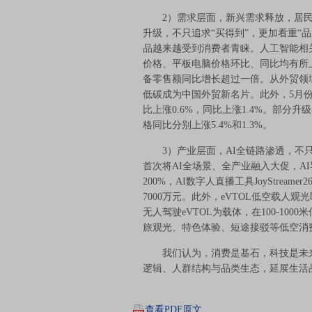
2）需求层面，新兴需求释放，居民
升级，不只追求“买得到”，更加看重“
品越来越受到消费者青睐。人工智能相
价格、平板电脑价格环比、同比均有所上
备零售额同比增长超过一倍。从外贸领
低碳成为中国外贸新名片。此外，5月
比上涨0.6%，同比上涨1.4%。部
格同比分别上涨5.4%和1.3%。
3）产业层面，AI全链路渗透，不只是卖
首次将AI全场景、全产业融入大促，AI
200%，AI数字人直播工具JoyStrea
7000万元。此外，eVTOL低空载人
无人驾驶eVTOL为载体，在100-1
旅观光、特色体验、短途接驳等低空消
我们认为，消费是基石，科技是未来
逻辑、人群结构与品类生态，延展生活
查看PDF原文