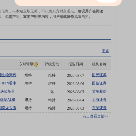
的信息，与本站立场无关，不代表东方财富观点。
建议用户在阅读
示、免责声明、重要声明等内容，用户据此操作风险自担。
更多
东财评级
评级变动
报告日期
机构名称
熙生物聚乳
国元证券
增持
维持
2026-08-07
EIN看中
国信证券
增持
维持
2026-08-06
费决策场景
艾瑞股份
无
2026-08-05
端侧AI和
上海证券
增持
维持
2026-08-04
消费龙头看
东吴证券
增持
维持
2026-08-03
点击查看全部>>