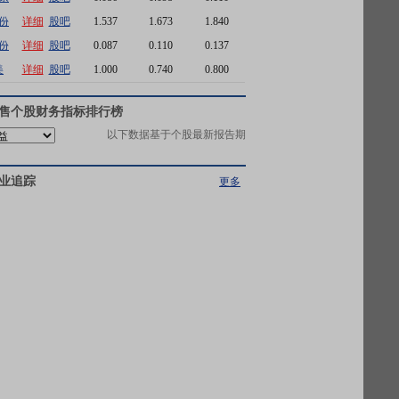
份
详细
股吧
1.537
1.673
1.840
份
详细
股吧
0.087
0.110
0.137
美
详细
股吧
1.000
0.740
0.800
售
个股财务指标排行榜
以下数据基于个股最新报告期
业追踪
更多