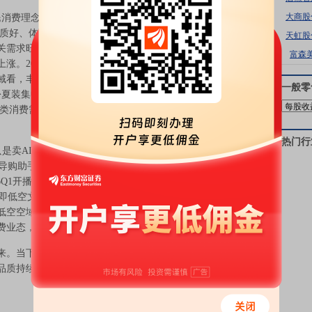
大商股
消费理念不断升级。从消费领域看，居民消费理念不断
品质好、体验佳”，新能源汽车、高能效等级家电、智能产
天虹股
关需求旺盛带动消费电子产品价格上涨，5月移动电话机
富森
涨。2026年1-5月，包括智能眼镜在内的可穿戴智能设
域看，丰富多样的“中国好物”广受欢迎，高端智能、绿色
一般零
份夏装集中上新、换新购新的需求增加，带动衣着价格环
分升级类消费需求持续释放，带动交通通信、教育文化娱乐价
热门行
AI产品，而是用AI重塑购物体验。2026年618，京东
导购助手“京言”已覆盖近8000万用户，同比增长超
mer26Q1开播量同比增长10倍，618开场4小时内带货成交突破
观光即低空文旅出行，是指以纯电驱动、可垂直起降的载人/
000米低空空域（通用航空管制的文旅专属空域）内，开展的文
费业态，是低空经济与文旅产业融合的核心赛道。
。当下，科技创新正渗透至消费市场的肌理，重塑价值
品质持续升级。
今日最新研究报告