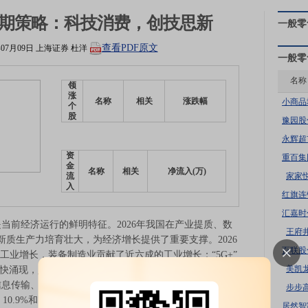
业中期策略：科技消费，创技思新
一般零
查看PDF原文
年07月09日
上海证券
杜洋
一般零
名称
领
涨
名称
相关
涨跌幅
小商品
个
股
豫园股
永辉超
资
重百集
金
名称
相关
净流入(万)
家家
流
入
红旗连
汇嘉时
前经济运行的鲜明特征。2026年我国在产业提质、数
王府
质生产力培育壮大，为经济增长提供了重要支撑。2026
百联股
工业增长，装备制造业贡献了近六成的工业增长；“5G+”
美凯
场景加快涌现，人工智能大模型、量子科技、具身智能等新赛
信息传输、软件和信息技术服务业，租赁和商务服务业，
步步
.9%和7.0%。
居然智