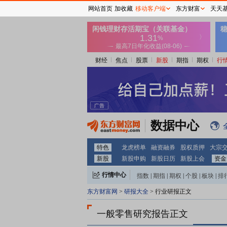
网站首页
加收藏
移动客户端
东方财富
天天
财经
焦点
股票
新股
期指
期权
行
数据中心
特色
龙虎榜单
融资融券
股权质押
大宗
新股
新股申购
新股日历
新股上会
资金
行情中心
指数
|
期指
|
期权
|
个股
|
板块
|
排
东方财富网
>
研报大全
> 行业研报正文
一般零售研究报告正文