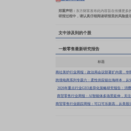
郑重声明：
东方财富发布此内容旨在传播更多
研报过程中，请认真仔细阅读研报里的风险提
文中涉及到的个股
一般零售
最新研究报告
标题
商社美护行业周报：政治局会议部署扩内需，华
酸面部填充剂获批
跨境电商系列专题六：柔性供应链出海样本，从SH
国跨境电商的远洋叙事
2026年重点行业GEO差异化策略研究报告：消
AI搜索洞察
商贸零售行业周报：AI智能体多场景延伸，关注
应用创新
商贸零售行业跟踪周报：可口可乐新高，从美股
A股消费估值空间