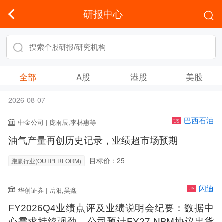
研报中心
全部
A股
港股
美股
2026-08-07
巴西石油
中金公司 | 庞雨辰,李林惠等
US
油气产量再创历史记录，业绩超市场预期
目标价：25
跑赢行业(OUTPERFORM)
闪迪
华创证券 | 岳阳,吴鑫
US
FY2026Q4业绩点评及业绩说明会纪要：数据中
心需求持续强劲，公司预计FY27 NBM协议出货