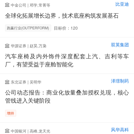
比亚迪
中金公司 | 邓学,常菁等
全球化拓展增长边界，技术底座构筑发展基石
目标价：120
跑赢行业(OUTPERFORM)
双英集团
华源证券 | 赵昊,万枭
汽车座椅及内外饰件深度配套上汽、吉利等车
厂，有望受益于座舱智能化
泽璟制药
东北证券 | 吴明华
公司动态报告：商业化放量叠加授权兑现，核心
管线进入关键阶段
增持
风华高科
中国银河 | 高峰,龙天光