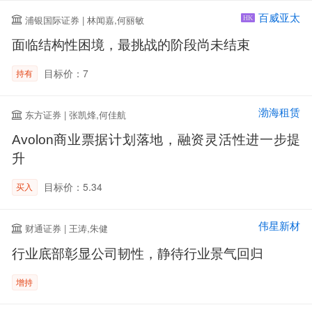
百威亚太
浦银国际证券 | 林闻嘉,何丽敏
HK
面临结构性困境，最挑战的阶段尚未结束
目标价：7
持有
渤海租赁
东方证券 | 张凯烽,何佳航
Avolon商业票据计划落地，融资灵活性进一步提
升
目标价：5.34
买入
伟星新材
财通证券 | 王涛,朱健
行业底部彰显公司韧性，静待行业景气回归
增持