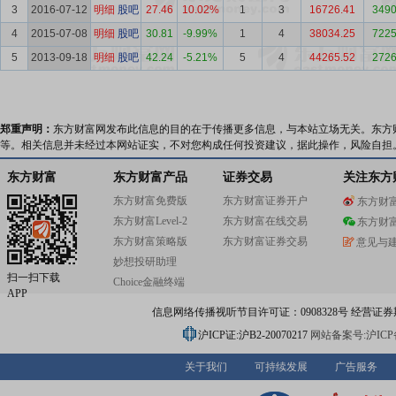
3
2016-07-12
明细
股吧
27.46
10.02%
1
3
16726.41
3490
4
2015-07-08
明细
股吧
30.81
-9.99%
1
4
38034.25
7225
5
2013-09-18
明细
股吧
42.24
-5.21%
5
4
44265.52
2726
郑重声明：
东方财富网发布此信息的目的在于传播更多信息，与本站立场无关。东方
等。相关信息并未经过本网站证实，不对您构成任何投资建议，据此操作，风险自担