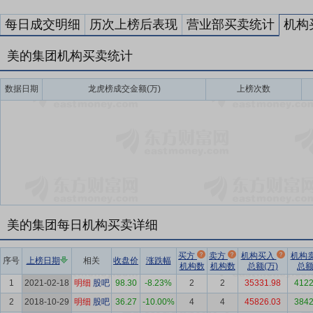
每日成交明细
历次上榜后表现
营业部买卖统计
机构
美的集团机构买卖统计
数据日期
龙虎榜成交金额(万)
上榜次数
美的集团每日机构买卖详细
买方
卖方
机构买入
机构
序号
上榜日期
相关
收盘价
涨跌幅
机构数
机构数
总额(万)
总额
1
2021-02-18
明细
股吧
98.30
-8.23%
2
2
35331.98
4122
2
2018-10-29
明细
股吧
36.27
-10.00%
4
4
45826.03
3842