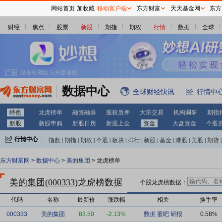
网站首页
加收藏
移动客户端
东方财富
天天基金网
东方
财经
焦点
股票
新股
期指
期权
行情
数据
全球
数据中心
全球财经快讯
行情中
特色
龙虎榜单
融资融券
股权质押
大宗交易
机构调研
期指
新股
新股申购
新股日历
新股上会
资金
大盘资金
个股
行情中心
指数
|
期指
|
期权
|
个股
|
板块
|
排行
|
新股
|
基金
|
港股
|
美股
|
期货
|
外汇
|
黄金
|
自选股
|
自选基金
东方财富网
>
数据中心
>
美的集团
> 龙虎榜单
美的集团(000333)
龙虎榜数据
个股龙虎榜数据：
代码
名称
最新价
涨跌幅
相关
换手率
000333
美的集团
83.50
-2.13%
数据
股吧
研报
0.58%