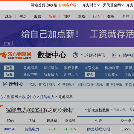
网站首页
加收藏
移动客户端
东方财富
天天基金网
东方
财经
焦点
股票
新股
期指
期权
行情
数据
全球
数据中心
全球财经快讯
行情中
特色
龙虎榜单
融资融券
股权质押
大宗交易
机构调研
期指
新股
新股申购
新股日历
新股上会
资金
大盘资金
个股
行情中心
指数
|
期指
|
期权
|
个股
|
板块
|
排行
|
新股
|
基金
|
港股
|
美股
|
期货
|
外汇
|
黄金
|
自选股
|
自选基金
东方财富网
>
数据中心
>
皖能电力
> 龙虎榜单
皖能电力(000543)
龙虎榜数据
个股龙虎榜数据：
代码
名称
最新价
涨跌幅
相关
换手率
000543
皖能电力
7.81
-1.64%
数据
股吧
研报
1.65%