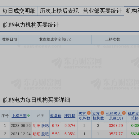
每日成交明细
历次上榜后表现
营业部买卖统计
机构
皖能电力机构买卖统计
数据日期
龙虎榜成交金额(万)
上榜次数
皖能电力每日机构买卖详细
买方
卖方
机构买入
机构
序号
上榜日期
相关
收盘价
涨跌幅
机构数
机构数
总额(万)
总额(
1
2023-06-26
明细
股吧
6.73
9.97%
2
3
3367.29
8438
2
2021-12-24
明细
股吧
5.53
6.35%
1
1
3537.77
5624