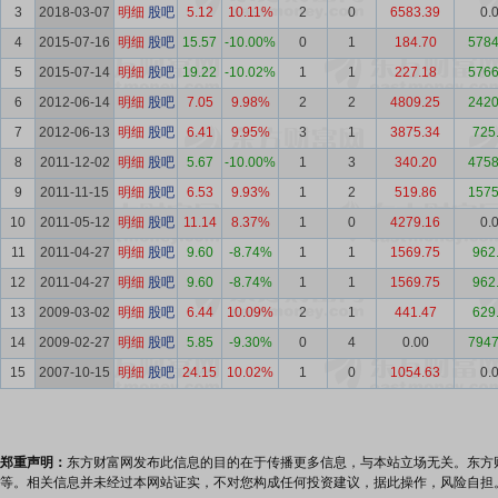
3
2018-03-07
明细
股吧
5.12
10.11%
2
0
6583.39
0.
4
2015-07-16
明细
股吧
15.57
-10.00%
0
1
184.70
5784
5
2015-07-14
明细
股吧
19.22
-10.02%
1
1
227.18
5766
6
2012-06-14
明细
股吧
7.05
9.98%
2
2
4809.25
2420
7
2012-06-13
明细
股吧
6.41
9.95%
3
1
3875.34
725
8
2011-12-02
明细
股吧
5.67
-10.00%
1
3
340.20
4758
9
2011-11-15
明细
股吧
6.53
9.93%
1
2
519.86
1575
10
2011-05-12
明细
股吧
11.14
8.37%
1
0
4279.16
0.
11
2011-04-27
明细
股吧
9.60
-8.74%
1
1
1569.75
962
12
2011-04-27
明细
股吧
9.60
-8.74%
1
1
1569.75
962
13
2009-03-02
明细
股吧
6.44
10.09%
2
1
441.47
629
14
2009-02-27
明细
股吧
5.85
-9.30%
0
4
0.00
7947
15
2007-10-15
明细
股吧
24.15
10.02%
1
0
1054.63
0.
郑重声明：
东方财富网发布此信息的目的在于传播更多信息，与本站立场无关。东方
等。相关信息并未经过本网站证实，不对您构成任何投资建议，据此操作，风险自担