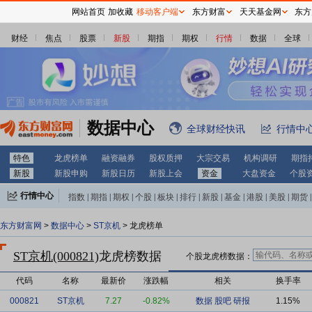
网站首页
加收藏
移动客户端
东方财富
天天基金网
东方
财经
焦点
股票
新股
期指
期权
行情
数据
全球
数据中心
全球财经快讯
行情中
特色
龙虎榜单
融资融券
股权质押
大宗交易
机构调研
期指
新股
新股申购
新股日历
新股上会
资金
大盘资金
个股
行情中心
指数
|
期指
|
期权
|
个股
|
板块
|
排行
|
新股
|
基金
|
港股
|
美股
|
期货
|
外汇
|
黄金
|
自选股
|
自选基金
东方财富网
>
数据中心
>
ST京机
> 龙虎榜单
ST京机(000821)
龙虎榜数据
个股龙虎榜数据：
代码
名称
最新价
涨跌幅
相关
换手率
000821
ST京机
7.27
-0.82%
数据
股吧
研报
1.15%