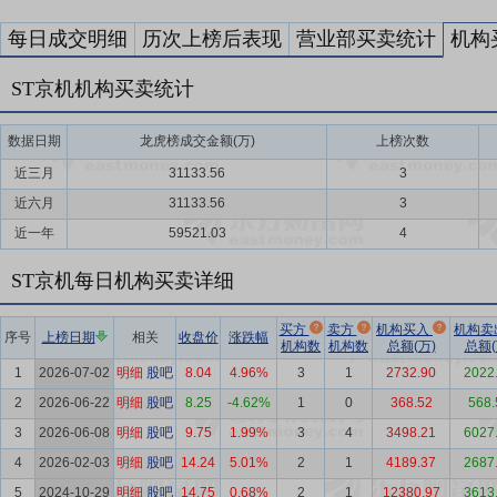
每日成交明细
历次上榜后表现
营业部买卖统计
机构
ST京机机构买卖统计
数据日期
龙虎榜成交金额(万)
上榜次数
近三月
31133.56
3
近六月
31133.56
3
近一年
59521.03
4
ST京机每日机构买卖详细
买方
卖方
机构买入
机构卖
序号
上榜日期
相关
收盘价
涨跌幅
机构数
机构数
总额(万)
总额(
1
2026-07-02
明细
股吧
8.04
4.96%
3
1
2732.90
2022
2
2026-06-22
明细
股吧
8.25
-4.62%
1
0
368.52
568.
3
2026-06-08
明细
股吧
9.75
1.99%
3
4
3498.21
6027
4
2026-02-03
明细
股吧
14.24
5.01%
2
1
4189.37
2687
5
2024-10-29
明细
股吧
14.75
0.68%
2
1
12380.97
3613