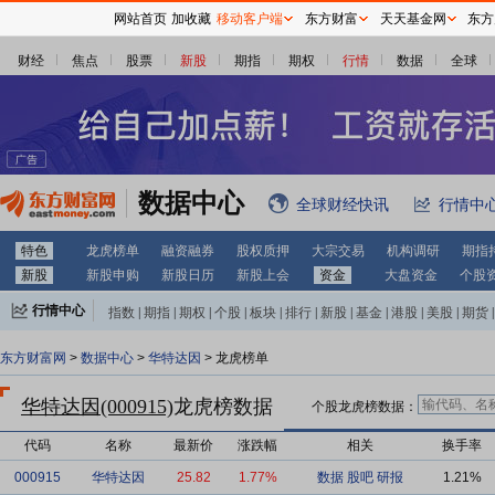
网站首页
加收藏
移动客户端
东方财富
天天基金网
东方
财经
焦点
股票
新股
期指
期权
行情
数据
全球
数据中心
全球财经快讯
行情中
特色
龙虎榜单
融资融券
股权质押
大宗交易
机构调研
期指
新股
新股申购
新股日历
新股上会
资金
大盘资金
个股
行情中心
指数
|
期指
|
期权
|
个股
|
板块
|
排行
|
新股
|
基金
|
港股
|
美股
|
期货
|
外汇
|
黄金
|
自选股
|
自选基金
东方财富网
>
数据中心
>
华特达因
> 龙虎榜单
华特达因(000915)
龙虎榜数据
个股龙虎榜数据：
代码
名称
最新价
涨跌幅
相关
换手率
000915
华特达因
25.82
1.77%
数据
股吧
研报
1.21%