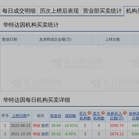
每日成交明细
历次上榜后表现
营业部买卖统计
机构
华特达因机构买卖统计
数据日期
龙虎榜成交金额(万)
上榜次数
华特达因每日机构买卖详细
买方
卖方
机构买入
机构
序号
上榜日期
相关
收盘价
涨跌幅
机构数
机构数
总额(万)
总额
1
2022-06-21
明细
股吧
39.84
-10.01%
2
4
2095.74
444
2
2021-10-25
明细
股吧
26.42
-8.45%
3
3
2674.12
628