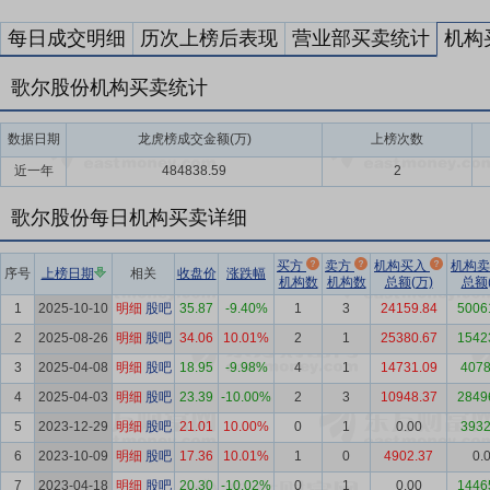
每日成交明细
历次上榜后表现
营业部买卖统计
机构
歌尔股份机构买卖统计
数据日期
龙虎榜成交金额(万)
上榜次数
近一年
484838.59
2
歌尔股份每日机构买卖详细
买方
卖方
机构买入
机构
序号
上榜日期
相关
收盘价
涨跌幅
机构数
机构数
总额(万)
总额(
1
2025-10-10
明细
股吧
35.87
-9.40%
1
3
24159.84
5006
2
2025-08-26
明细
股吧
34.06
10.01%
2
1
25380.67
1542
3
2025-04-08
明细
股吧
18.95
-9.98%
4
1
14731.09
4078
4
2025-04-03
明细
股吧
23.39
-10.00%
2
3
10948.37
2849
5
2023-12-29
明细
股吧
21.01
10.00%
0
1
0.00
3932
6
2023-10-09
明细
股吧
17.36
10.01%
1
0
4902.37
0.
7
2023-04-18
明细
股吧
20.30
-10.02%
0
1
0.00
1446