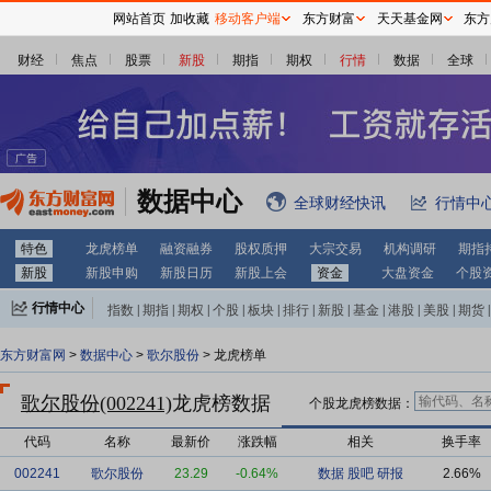
网站首页
加收藏
移动客户端
东方财富
天天基金网
东方
财经
焦点
股票
新股
期指
期权
行情
数据
全球
数据中心
全球财经快讯
行情中
特色
龙虎榜单
融资融券
股权质押
大宗交易
机构调研
期指
新股
新股申购
新股日历
新股上会
资金
大盘资金
个股
行情中心
指数
|
期指
|
期权
|
个股
|
板块
|
排行
|
新股
|
基金
|
港股
|
美股
|
期货
|
外汇
|
黄金
|
自选股
|
自选基金
东方财富网
>
数据中心
>
歌尔股份
> 龙虎榜单
歌尔股份(002241)
龙虎榜数据
个股龙虎榜数据：
代码
名称
最新价
涨跌幅
相关
换手率
002241
歌尔股份
23.29
-0.64%
数据
股吧
研报
2.66%