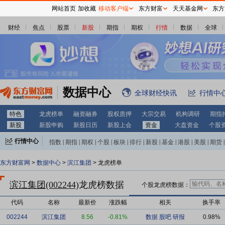
网站首页
加收藏
移动客户端
东方财富
天天基金网
东方
财经
焦点
股票
新股
期指
期权
行情
数据
全球
数据中心
全球财经快讯
行情中
特色
龙虎榜单
融资融券
股权质押
大宗交易
机构调研
期指
新股
新股申购
新股日历
新股上会
资金
大盘资金
个股
行情中心
指数
|
期指
|
期权
|
个股
|
板块
|
排行
|
新股
|
基金
|
港股
|
美股
|
期货
|
外汇
|
黄金
|
自选股
|
自选基金
东方财富网
>
数据中心
>
滨江集团
> 龙虎榜单
滨江集团(002244)
龙虎榜数据
个股龙虎榜数据：
代码
名称
最新价
涨跌幅
相关
换手率
002244
滨江集团
8.56
-0.81%
数据
股吧
研报
0.98%