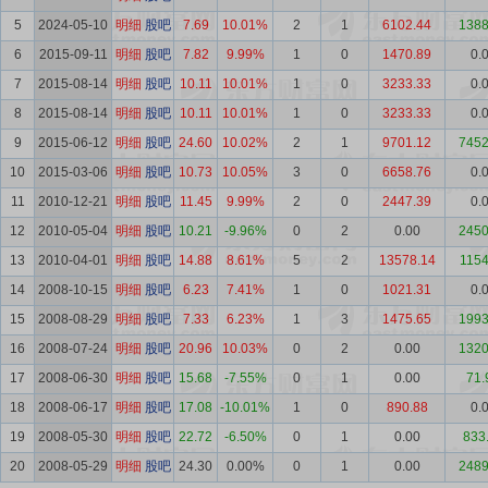
5
2024-05-10
明细
股吧
7.69
10.01%
2
1
6102.44
1388
6
2015-09-11
明细
股吧
7.82
9.99%
1
0
1470.89
0.
7
2015-08-14
明细
股吧
10.11
10.01%
1
0
3233.33
0.
8
2015-08-14
明细
股吧
10.11
10.01%
1
0
3233.33
0.
9
2015-06-12
明细
股吧
24.60
10.02%
2
1
9701.12
7452
10
2015-03-06
明细
股吧
10.73
10.05%
3
0
6658.76
0.
11
2010-12-21
明细
股吧
11.45
9.99%
2
0
2447.39
0.
12
2010-05-04
明细
股吧
10.21
-9.96%
0
2
0.00
2450
13
2010-04-01
明细
股吧
14.88
8.61%
5
2
13578.14
1154
14
2008-10-15
明细
股吧
6.23
7.41%
1
0
1021.31
0.
15
2008-08-29
明细
股吧
7.33
6.23%
1
3
1475.65
1993
16
2008-07-24
明细
股吧
20.96
10.03%
0
2
0.00
1320
17
2008-06-30
明细
股吧
15.68
-7.55%
0
1
0.00
71.
18
2008-06-17
明细
股吧
17.08
-10.01%
1
0
890.88
0.
19
2008-05-30
明细
股吧
22.72
-6.50%
0
1
0.00
833
20
2008-05-29
明细
股吧
24.30
0.00%
0
1
0.00
2489