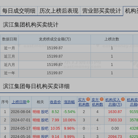
每日成交明细
历次上榜后表现
营业部买卖统计
机构
滨江集团机构买卖统计
数据日期
龙虎榜成交金额(万)
上榜次数
近一月
15199.87
1
近三月
15199.87
1
近六月
15199.87
1
近一年
15199.87
1
滨江集团每日机构买卖详细
买方
卖方
机构买入
机构
序号
上榜日期
相关
收盘价
涨跌幅
机构数
机构数
总额(万)
总额(
1
2026-08-04
明细
股吧
8.52
-5.54%
2
4
1630.87
9155
2
2024-07-01
明细
股吧
7.99
10.06%
3
4
7303.33
3578
3
2024-05-17
明细
股吧
10.05
9.96%
0
1
0.00
4328
4
2024-05-16
明细
股吧
9.14
9.99%
1
3
2094.73
6225