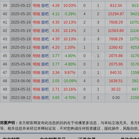
39
2025-05-22
明细
股吧
4.28
10.03%
0
1
812.34
913
40
2025-05-20
明细
股吧
4.12
-5.29%
4
2
15294.87
9421
41
2025-05-19
明细
股吧
4.35
10.13%
2
3
7608.29
1075
42
2025-05-19
明细
股吧
4.35
10.13%
2
3
11563.80
1114
43
2025-05-19
明细
股吧
4.35
10.13%
2
3
7608.29
1075
44
2025-05-13
明细
股吧
4.20
1.20%
1
1
2260.42
4253
45
2025-05-09
明细
股吧
3.77
-4.80%
0
1
2075.86
3170
46
2025-05-09
明细
股吧
3.77
-4.80%
0
1
2075.86
3170
47
2025-04-03
明细
股吧
3.34
9.87%
0
1
640.31
1558
48
2024-06-06
明细
股吧
2.05
-10.09%
4
0
1638.51
292
49
2024-05-31
明细
股吧
2.71
10.16%
0
1
30.22
697
50
2022-08-12
明细
股吧
3.65
-4.70%
0
1
0.00
2155
郑重声明：
东方财富网发布此信息的目的在于传播更多信息，与本站立场无关。东方
等。相关信息并未经过本网站证实，不对您构成任何投资建议，据此操作，风险自担