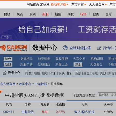
网站首页
加收藏
移动客户端
东方财富
天天基金网
东方
财经
焦点
股票
新股
期指
期权
行情
数据
全球
数据中心
全球财经快讯
行情中
特色
龙虎榜单
融资融券
股权质押
大宗交易
机构调研
期指
新股
新股申购
新股日历
新股上会
资金
大盘资金
个股
行情中心
指数
|
期指
|
期权
|
个股
|
板块
|
排行
|
新股
|
基金
|
港股
|
美股
|
期货
|
外汇
|
黄金
|
自选股
|
自选基金
东方财富网
>
数据中心
>
中超控股
> 龙虎榜单
中超控股(002471)
龙虎榜数据
个股龙虎榜数据：
代码
名称
最新价
涨跌幅
相关
换手率
002471
中超控股
5.80
0.87%
数据
股吧
研报
4.29%