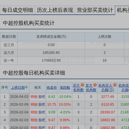
每日成交明细
历次上榜后表现
营业部买卖统计
机构
中超控股机构买卖统计
数据日期
龙虎榜成交金额(万)
上榜次数
近三月
0.00
0
近六月
185280.40
2
近一年
1706622.95
18
中超控股每日机构买卖详细
买方
卖方
机构买入
机构
序号
上榜日期
相关
收盘价
涨跌幅
机构数
机构数
总额(万)
总额(
1
2026-04-03
明细
股吧
8.42
-10.04%
1
0
3277.49
3155
2
2026-02-09
明细
股吧
10.75
10.03%
0
2
6110.85
1180
3
2026-02-04
明细
股吧
9.09
-4.01%
3
2
28390.67
2148
4
2026-02-03
明细
股吧
9.47
9.99%
1
0
18802.86
4713
5
2026-02-03
明细
股吧
9.47
9.99%
1
0
18802.86
4713