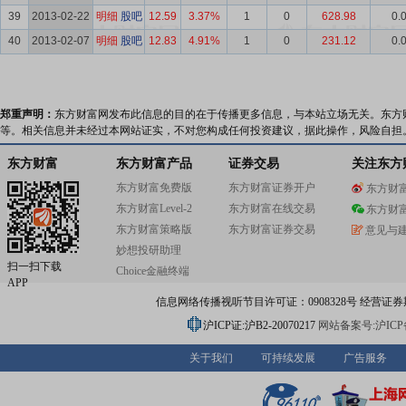
39
2013-02-22
明细
股吧
12.59
3.37%
1
0
628.98
0.
40
2013-02-07
明细
股吧
12.83
4.91%
1
0
231.12
0.
郑重声明：
东方财富网发布此信息的目的在于传播更多信息，与本站立场无关。东方
等。相关信息并未经过本网站证实，不对您构成任何投资建议，据此操作，风险自担