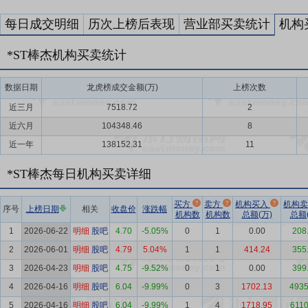
每日成交明细
历次上榜后表现
营业部买卖统计
机构
*ST棒杰机构买卖统计
数据日期
龙虎榜成交金额(万)
上榜次数
近三月
7518.72
2
近六月
104348.46
8
近一年
138152.31
11
*ST棒杰每日机构买卖详细
买方
卖方
机构买入
机构
序号
上榜日期
相关
收盘价
涨跌幅
机构数
机构数
总额(万)
总额(
1
2026-06-22
明细
股吧
4.70
-5.05%
0
1
0.00
208
2
2026-06-01
明细
股吧
4.79
5.04%
1
1
414.24
355
3
2026-04-23
明细
股吧
4.75
-9.52%
0
1
0.00
399
4
2026-04-16
明细
股吧
6.04
-9.99%
0
3
1702.13
4935
5
2026-04-16
明细
股吧
6.04
-9.99%
1
4
1718.95
6110