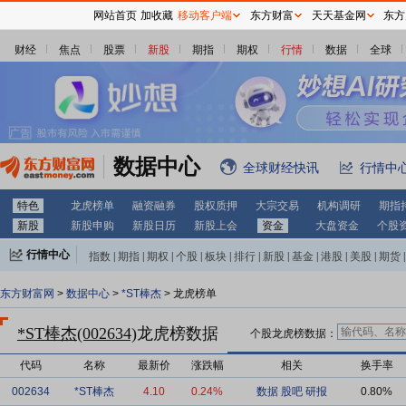
网站首页
加收藏
移动客户端
东方财富
天天基金网
东方
财经
焦点
股票
新股
期指
期权
行情
数据
全球
数据中心
全球财经快讯
行情中
特色
龙虎榜单
融资融券
股权质押
大宗交易
机构调研
期指
新股
新股申购
新股日历
新股上会
资金
大盘资金
个股
行情中心
指数
|
期指
|
期权
|
个股
|
板块
|
排行
|
新股
|
基金
|
港股
|
美股
|
期货
|
外汇
|
黄金
|
自选股
|
自选基金
东方财富网
>
数据中心
>
*ST棒杰
> 龙虎榜单
*ST棒杰(002634)
龙虎榜数据
个股龙虎榜数据：
代码
名称
最新价
涨跌幅
相关
换手率
002634
*ST棒杰
4.10
0.24%
数据
股吧
研报
0.80%