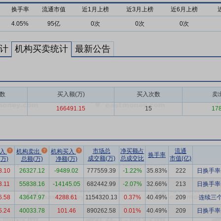
换手率
流通市值
近1月上榜
近3月上榜
近6月上榜
4.05%
95亿
0次
0次
0次
计
机构买卖统计
最新公告
数
买入额(万)
买入次数
卖
166491.15
15
17
市场总
净买额占
流通
买入
机构卖出
机构买入
换手率
成交额(万)
总成交比
市值(亿)
万)
总额(万)
净额(万)
8.10
26327.12
-9489.02
777559.39
-1.22%
35.83%
222
日换手率达
3.11
55838.16
-14145.05
682442.99
-2.07%
32.66%
213
日换手率达
6.58
43647.97
4288.61
1154320.13
0.37%
40.49%
209
连续三个
5.24
40033.78
101.46
890262.58
0.01%
40.49%
209
日换手率达