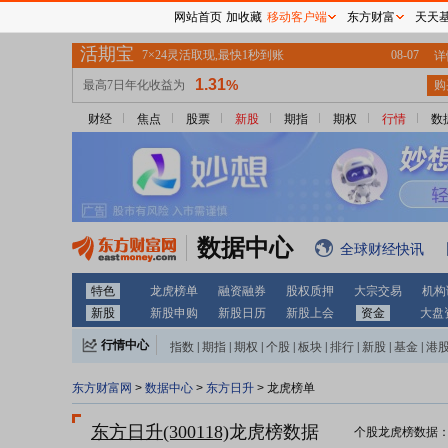
网站首页
加收藏
移动客户端
东方财富
天天
财经
焦点
股票
新股
期指
期权
行情
数
数据中心
全球财经快讯
特色
龙虎榜单
融资融券
股权质押
大宗交易
机构
新股
新股申购
新股日历
新股上会
资金
大盘
行情中心
指数
|
期指
|
期权
|
个股
|
板块
|
排行
|
新股
|
基金
|
港
东方财富网
>
数据中心
>
东方日升
> 龙虎榜单
东方日升(300118)
龙虎榜数据
个股龙虎榜数据