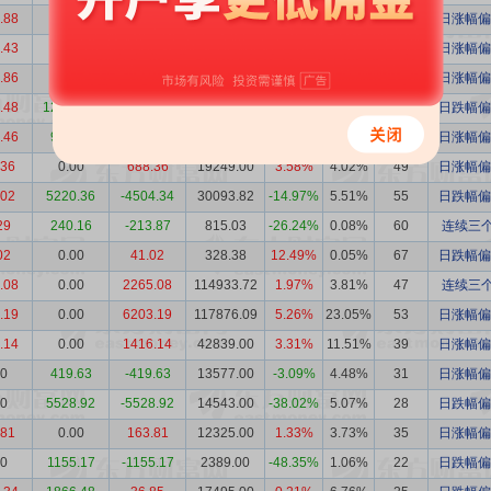
.88
0.00
2706.88
43379.69
6.24%
4.88%
92
日涨幅偏
.43
347.33
3192.10
30535.83
10.45%
3.40%
86
日涨幅偏
.86
317.99
1816.87
25267.21
7.19%
3.46%
75
日涨幅偏
.48
12203.94
-5836.46
40608.00
-14.37%
6.14%
64
日跌幅偏
.46
910.91
5044.55
54310.00
9.29%
9.10%
63
日涨幅偏
.36
0.00
688.36
19249.00
3.58%
4.02%
49
日涨幅偏
.02
5220.36
-4504.34
30093.82
-14.97%
5.51%
55
日跌幅偏
29
240.16
-213.87
815.03
-26.24%
0.08%
60
连续三个
02
0.00
41.02
328.38
12.49%
0.05%
67
日跌幅偏
.08
0.00
2265.08
114933.72
1.97%
3.81%
47
连续三个
.19
0.00
6203.19
117876.09
5.26%
23.05%
53
日涨幅偏
.14
0.00
1416.14
42839.00
3.31%
11.51%
39
日涨幅偏
00
419.63
-419.63
13577.00
-3.09%
4.48%
31
日涨幅偏
00
5528.92
-5528.92
14543.00
-38.02%
5.07%
28
日跌幅偏
.81
0.00
163.81
12325.00
1.33%
3.73%
35
日涨幅偏
00
1155.17
-1155.17
2389.00
-48.35%
1.06%
22
日跌幅偏