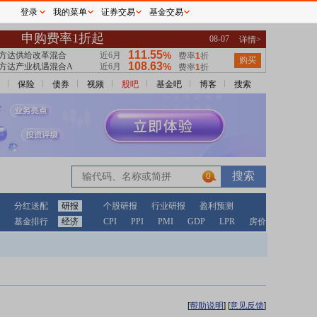
登录
我的菜单
证券交易
基金交易
保险
债券
视频
股吧
基金吧
博客
搜索
0
分红送配
研报
个股研报
行业研报
盈利预测
基金排行
经济
CPI
PPI
PMI
GDP
LPR
房价
[
帮助说明
]
[
意见反馈
]