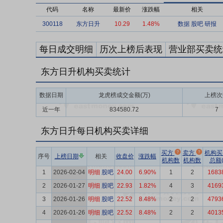
代码
名称
最新价
涨跌幅
相关
300118
东方日升
10.29
1.48%
数据
股吧
研报
每日成交明细
历次上榜后表现
营业部买卖统
东方日升机构买卖统计
数据日期
龙虎榜成交金额(万)
上榜次
近一年
834580.72
7
东方日升每日机构买卖详细
买方
卖方
机构
序号
上榜日期
相关
收盘价
涨跌幅
机构数
机构数
总额(
1
2026-02-04
明细
股吧
24.00
6.90%
1
2
1683
2
2026-01-27
明细
股吧
22.93
1.82%
4
3
4169
3
2026-01-26
明细
股吧
22.52
8.48%
2
2
4793
4
2026-01-26
明细
股吧
22.52
8.48%
2
2
4013