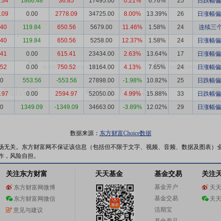
.34
1866.48
36.85
17495.00
0.21%
6.76%
25
日跌幅偏
.09
0.00
2778.09
34725.00
8.00%
13.39%
26
日涨幅偏
.40
119.84
650.56
5679.00
11.46%
1.58%
24
连续三个
.40
119.84
650.56
5258.00
12.37%
1.58%
24
日涨幅偏
.41
0.00
615.41
23434.00
2.63%
13.64%
17
日涨幅偏
.52
0.00
750.52
18164.00
4.13%
7.65%
24
日涨幅偏
00
553.56
-553.56
27898.00
-1.98%
10.82%
25
日跌幅偏
.97
0.00
2594.97
52050.00
4.99%
15.88%
33
日跌幅偏
00
1349.09
-1349.09
34663.00
-3.89%
12.02%
29
日涨幅偏
数据来源：
东方财富Choice数据
场无关。东方财富网不保证该信息（包括但不限于文字、视频、音频、数据及图表）
作，风险自担。