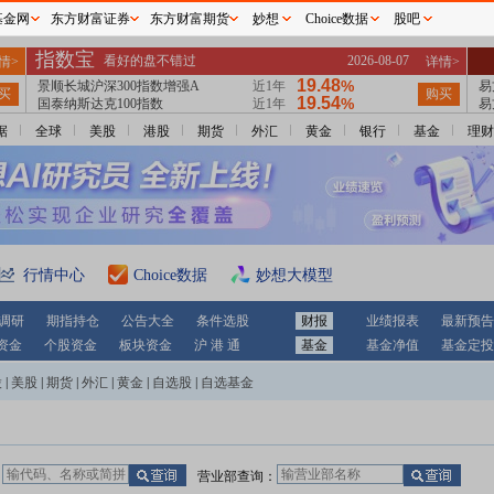
基金网
东方财富证券
东方财富期货
妙想
Choice数据
股吧
据
全球
美股
港股
期货
外汇
黄金
银行
基金
理财
行情中心
Choice数据
妙想大模型
调研
期指持仓
公告大全
条件选股
财报
业绩报表
最新预告
资金
个股资金
板块资金
沪 港 通
基金
基金净值
基金定投
股
|
美股
|
期货
|
外汇
|
黄金
|
自选股
|
自选基金
：
营业部查询：