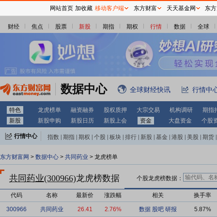
网站首页
加收藏
移动客户端
东方财富
天天基金网
东方
财经
焦点
股票
新股
期指
期权
行情
数据
全球
数据中心
全球财经快讯
行情中
特色
龙虎榜单
融资融券
股权质押
大宗交易
机构调研
期指
新股
新股申购
新股日历
新股上会
资金
大盘资金
个股
行情中心
指数
|
期指
|
期权
|
个股
|
板块
|
排行
|
新股
|
基金
|
港股
|
美股
|
期货
|
外汇
|
黄金
|
自选股
|
自选基金
东方财富网
>
数据中心
>
共同药业
> 龙虎榜单
共同药业(300966)
龙虎榜数据
个股龙虎榜数据：
代码
名称
最新价
涨跌幅
相关
换手率
300966
共同药业
26.41
2.76%
数据
股吧
研报
5.87%