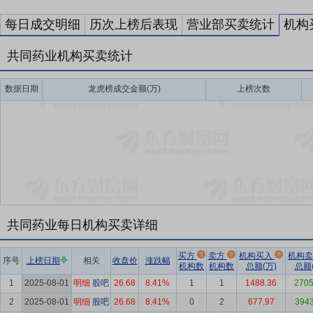
每日成交明细
历次上榜后表现
营业部买卖统计
机构
共同药业机构买卖统计
数据日期
龙虎榜成交金额(万)
上榜次数
共同药业每日机构买卖详细
买方
卖方
机构买入
机构
序号
上榜日期
相关
收盘价
涨跌幅
机构数
机构数
总额(万)
总额(
1
2025-08-01
明细
股吧
26.68
8.41%
1
1
1488.36
2705
2
2025-08-01
明细
股吧
26.68
8.41%
0
2
677.97
3943