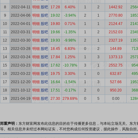
8
2022-04-11
明细
股吧
17.28
6.40%
1
2
1442.92
256
9
2022-04-06
明细
股吧
19.02
-3.94%
2
1
2770.80
185
10
2022-04-01
明细
股吧
19.80
0.71%
1
1
2124.47
214
11
2022-03-31
明细
股吧
19.66
-1.35%
1
2
2152.03
234
12
2022-03-30
明细
股吧
19.93
-9.98%
2
1
2327.19
135
13
2022-03-28
明细
股吧
18.45
6.83%
0
2
144.89
713
14
2022-03-24
明细
股吧
17.84
1.25%
1
3
1373.13
257
15
2022-03-23
明细
股吧
17.62
-10.78%
3
1
2552.75
954
16
2022-03-22
明细
股吧
19.75
3.30%
1
0
632.87
495
17
2021-12-20
明细
股吧
16.64
-1.54%
1
3
527.66
195
18
2021-10-12
明细
股吧
17.51
-0.17%
2
0
950.20
368
19
2021-04-19
明细
股吧
27.30
279.69%
0
5
0.00
128
郑重声明：
东方财富网发布此信息的目的在于传播更多信息，与本站立场无关。东方
等。相关信息并未经过本网站证实，不对您构成任何投资建议，据此操作，风险自担