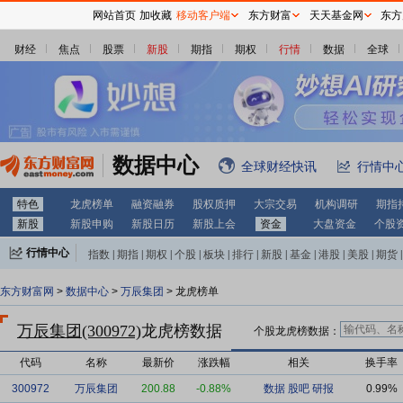
网站首页
加收藏
移动客户端
东方财富
天天基金网
东方
财经
焦点
股票
新股
期指
期权
行情
数据
全球
数据中心
全球财经快讯
行情中
特色
龙虎榜单
融资融券
股权质押
大宗交易
机构调研
期指
新股
新股申购
新股日历
新股上会
资金
大盘资金
个股
行情中心
指数
|
期指
|
期权
|
个股
|
板块
|
排行
|
新股
|
基金
|
港股
|
美股
|
期货
|
外汇
|
黄金
|
自选股
|
自选基金
东方财富网
>
数据中心
>
万辰集团
> 龙虎榜单
万辰集团(300972)
龙虎榜数据
个股龙虎榜数据：
代码
名称
最新价
涨跌幅
相关
换手率
300972
万辰集团
200.88
-0.88%
数据
股吧
研报
0.99%