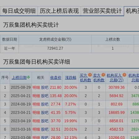
每日成交明细
历次上榜后表现
营业部买卖统计
机构
万辰集团机构买卖统计
数据日期
龙虎榜成交金额(万)
上榜次数
近一年
72941.27
1
万辰集团每日机构买卖详细
买方
卖方
机构买入
机构
序号
上榜日期
相关
收盘价
涨跌幅
机构数
机构数
总额(万)
总额
1
2025-08-29
明细
股吧
211.80
20.00%
3
0
30789.36
0.
2
2025-04-21
明细
股吧
135.48
20.00%
2
2
5694.92
347
3
2024-08-19
明细
股吧
27.74
7.27%
0
1
802.69
886
4
2023-04-21
明细
股吧
41.35
5.75%
3
3
18685.99
1438
5
2023-04-19
明细
股吧
37.70
19.99%
3
0
8858.01
127
6
2023-03-16
明细
股吧
32.51
20.01%
2
2
4582.53
282
7
2023-03-08
明细
股吧
28.00
12.13%
4
3
10266.03
1246