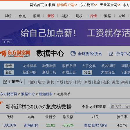
网站首页
加收藏
移动客户端
东方财富
天天基金网
东方
财经
焦点
股票
新股
期指
期权
行情
数据
全球
数据中心
全球财经快讯
行情中
特色
龙虎榜单
融资融券
股权质押
大宗交易
机构调研
期指
新股
新股申购
新股日历
新股上会
资金
大盘资金
个股
行情中心
指数
|
期指
|
期权
|
个股
|
板块
|
排行
|
新股
|
基金
|
港股
|
美股
|
期货
|
外汇
|
黄金
|
自选股
|
自选基金
东方财富网
>
数据中心
>
新瀚新材
> 龙虎榜单
新瀚新材(301076)
龙虎榜数据
个股龙虎榜数据：
代码
名称
最新价
涨跌幅
相关
换手率
301076
新瀚新材
22.82
-0.26%
数据
股吧
研报
4.27%