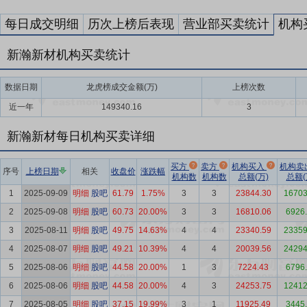
每日成交明细
历次上榜后表现
营业部买卖统计
机构
新瀚新材机构买卖统计
数据日期
龙虎榜成交金额(万)
上榜次数
近一年
149340.16
3
新瀚新材每日机构买卖详细
买方
卖方
机构买入
机构卖
序号
上榜日期
相关
收盘价
涨跌幅
机构数
机构数
总额(万)
总额(
1
2025-09-09
明细
股吧
61.79
1.75%
3
3
23844.30
16703
2
2025-09-08
明细
股吧
60.73
20.00%
3
3
16810.06
6926
3
2025-08-11
明细
股吧
49.75
14.63%
4
4
23340.59
23359
4
2025-08-07
明细
股吧
49.21
10.39%
4
4
20039.56
24294
5
2025-08-06
明细
股吧
44.58
20.00%
1
3
7224.43
6796
6
2025-08-06
明细
股吧
44.58
20.00%
4
3
24253.75
12412
7
2025-08-05
明细
股吧
37.15
19.99%
3
1
11925.49
3445