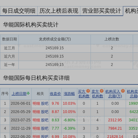
每日成交明细
历次上榜后表现
营业部买卖统计
机构
华能国际机构买卖统计
数据日期
龙虎榜成交金额(万)
上榜次数
近三月
245169.15
2
近六月
245169.15
2
近一年
245169.15
2
华能国际每日机构买卖详细
买方
卖方
机构买入
机构
序号
上榜日期
相关
收盘价
涨跌幅
机构数
机构数
总额(万)
总额(
1
2026-06-01
明细
股吧
9.76
10.03%
0
1
0.00
1990
2
2026-05-29
明细
股吧
8.87
10.05%
0
1
0.00
6422
3
2023-07-25
明细
股吧
8.63
-6.80%
1
4
2312.95
3401
4
2022-11-29
明细
股吧
7.77
-6.39%
3
3
7984.21
3351
5
2022-06-20
明细
股吧
6.99
10.08%
3
0
21828.14
0.