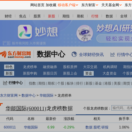
网站首页
加收藏
移动客户端
东方财富
天天基金网
东方
财经
焦点
股票
新股
期指
期权
行情
数据
全球
数据中心
全球财经快讯
行情中
特色
龙虎榜单
融资融券
股权质押
大宗交易
机构调研
期指
新股
新股申购
新股日历
新股上会
资金
大盘资金
个股
行情中心
指数
|
期指
|
期权
|
个股
|
板块
|
排行
|
新股
|
基金
|
港股
|
美股
|
期货
|
外汇
|
黄金
|
自选股
|
自选基金
东方财富网
>
数据中心
>
华能国际
> 龙虎榜单
华能国际(600011)
龙虎榜数据
个股龙虎榜数据：
代码
名称
最新价
涨跌幅
相关
换手率
600011
华能国际
6.99
-0.29%
数据
股吧
研报
1.06%