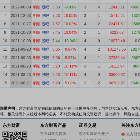
6
2022-06-09
明细
股吧
6.53
-9.93%
3
4
12413.11
4690
7
2021-12-03
明细
股吧
7.23
10.05%
3
1
15715.21
1321
8
2021-10-27
明细
股吧
7.57
10.03%
4
2
22471.61
9586
9
2021-10-20
明细
股吧
7.45
10.04%
2
1
6223.68
1276
10
2021-10-08
明细
股吧
7.44
-10.04%
4
0
10973.48
0.
11
2021-09-23
明细
股吧
8.05
9.97%
4
2
101273.35
1827
12
2021-09-03
明细
股吧
7.06
9.97%
4
1
37330.44
5887
13
2021-08-23
明细
股吧
5.23
10.11%
3
1
14112.94
889
14
2021-08-23
明细
股吧
5.23
10.11%
4
0
63600.32
0.
15
2020-08-21
明细
股吧
6.20
5.08%
2
2
56789.57
1540
郑重声明：
东方财富网发布此信息的目的在于传播更多信息，与本站立场无关。东方
等。相关信息并未经过本网站证实，不对您构成任何投资建议，据此操作，风险自担