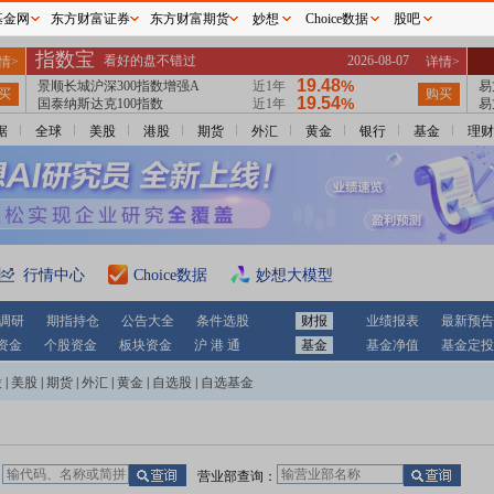
基金网
东方财富证券
东方财富期货
妙想
Choice数据
股吧
据
全球
美股
港股
期货
外汇
黄金
银行
基金
理财
行情中心
Choice数据
妙想大模型
调研
期指持仓
公告大全
条件选股
财报
业绩报表
最新预告
资金
个股资金
板块资金
沪 港 通
基金
基金净值
基金定投
股
|
美股
|
期货
|
外汇
|
黄金
|
自选股
|
自选基金
：
营业部查询：