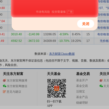
00
1506.56
-1506.56
27225.29
-5.53%
6.30%
40
有价格涨
9.80
16710.60
-12720.80
88088.34
-14.44%
7.95%
45
非ST、*
00
5877.98
-5877.98
61407.18
-9.57%
16.26%
35
有价格涨
7.04
0.00
4727.04
22045.34
21.44%
8.79%
25
有价格涨
00
732.19
-732.19
12237.63
-5.98%
10.35%
12
有价格涨
9.41
3010.40
-1140.99
13286.05
-8.59%
8.45%
15
有价格涨
.49
4592.52
-3672.03
34309.69
-10.70%
19.20%
17
无价格
数据来源：
东方财富Choice数据
场无关。东方财富网不保证该信息（包括但不限于文字、视频、音频、数据及图表）
作，风险自担。