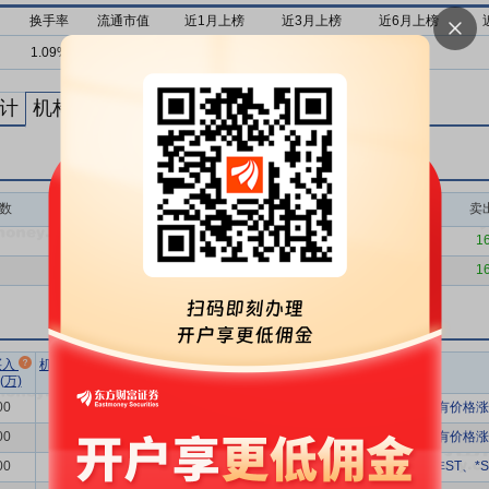
换手率
流通市值
近1月上榜
近3月上榜
近6月上榜
1.09%
41亿
0次
0次
5次
计
机构买卖统计
最新公告
数
买入额(万)
买入次数
卖
0.00
0
1
0.00
0
1
市场总
净买额占
流通
买入
机构卖出
机构买入
换手率
成交额(万)
总成交比
市值(亿)
(万)
总额(万)
净额(万)
00
1639.66
-1639.66
67813.23
-2.42%
11.51%
61
有价格涨
00
723.92
-723.92
54536.91
-1.33%
11.87%
46
有价格涨
00
3532.21
-3532.21
98514.17
-3.59%
16.65%
46
非ST、*