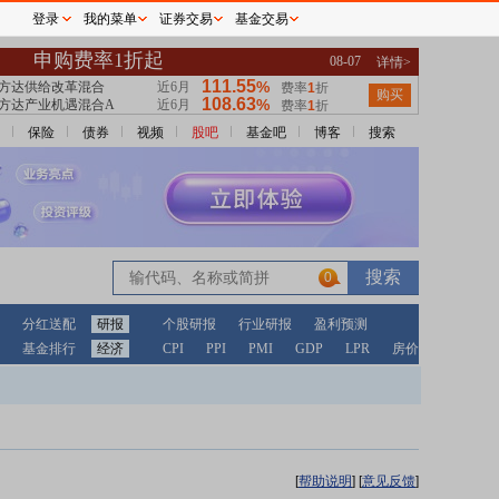
登录
我的菜单
证券交易
基金交易
保险
债券
视频
股吧
基金吧
博客
搜索
0
分红送配
研报
个股研报
行业研报
盈利预测
基金排行
经济
CPI
PPI
PMI
GDP
LPR
房价
[
帮助说明
]
[
意见反馈
]