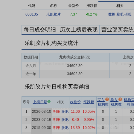
代码
名称
最新价
涨跌幅
相关
600135
乐凯胶片
7.37
-0.27%
数据
股吧
研报
每日成交明细
历次上榜后表现
营业部买卖统
乐凯胶片机构买卖统计
数据日期
龙虎榜成交金额(万)
上榜次
近六月
34602.30
2
近一年
34602.30
2
乐凯胶片每日机构买卖详细
买方
卖方
机构
序号
上榜日期
相关
收盘价
涨跌幅
机构数
机构数
总额
1
2026-03-10
明细
股吧
11.06
10.05%
0
1
0.
2
2023-07-19
明细
股吧
8.40
9.95%
0
1
0.
3
2015-09-30
明细
股吧
13.39
10.02%
0
1
0.