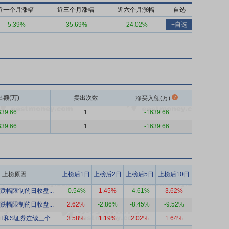
近一个月涨幅
近三个月涨幅
近六个月涨幅
自选
-5.39%
-35.69%
-24.02%
+自选
出额(万)
卖出次数
净买入额(万)
639.66
1
-1639.66
639.66
1
-1639.66
上榜原因
上榜后1日
上榜后2日
上榜后5日
上榜后10日
跌幅限制的日收盘...
-0.54%
1.45%
-4.61%
3.62%
跌幅限制的日收盘...
2.62%
-2.86%
-8.45%
-9.52%
ST和S证券连续三个...
3.58%
1.19%
2.02%
1.64%