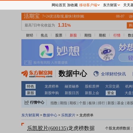
网站首页
加收藏
移动客户端
东方财富
天天
财经
焦点
股票
新股
期指
期权
行情
数
数据中心
全球财经快讯
特色
龙虎榜单
融资融券
股权质押
大宗交易
机构
新股
新股申购
新股日历
新股上会
资金
大盘
行情中心
指数
|
期指
|
期权
|
个股
|
板块
|
排行
|
新股
|
基金
|
港
东方财富网
>
数据中心
>
乐凯胶片
> 龙虎榜单
乐凯胶片(600135)
龙虎榜数据
个股龙虎榜数据