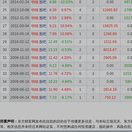
24
2014-02-24
明细
股吧
8.88
-10.03%
0
2
0.00
4971
25
2013-10-08
明细
股吧
8.38
9.97%
4
2
11065.92
2788
26
2012-11-05
明细
股吧
6.55
2.99%
0
1
0.00
1517
27
2011-03-04
明细
股吧
9.21
10.04%
5
0
15825.35
0.
28
2010-05-18
明细
股吧
7.99
10.06%
1
0
1266.89
0.
29
2010-02-12
明细
股吧
12.49
-6.51%
2
0
1511.69
0.
30
2009-11-10
明细
股吧
13.15
-0.53%
2
0
8015.67
0.
31
2009-10-23
明细
股吧
11.42
4.20%
2
0
2905.09
0.
32
2009-09-25
明细
股吧
9.13
-4.99%
0
3
0.00
3030
33
2009-08-21
明细
股吧
11.76
4.72%
0
3
0.00
1015
34
2009-08-18
明细
股吧
10.22
-4.84%
0
1
0.00
590
35
2009-08-12
明细
股吧
11.90
4.48%
1
0
2814.19
0.
36
2009-04-24
明细
股吧
7.23
-9.17%
1
3
750.12
2969
郑重声明：
东方财富网发布此信息的目的在于传播更多信息，与本站立场无关。东方
等。相关信息并未经过本网站证实，不对您构成任何投资建议，据此操作，风险自担