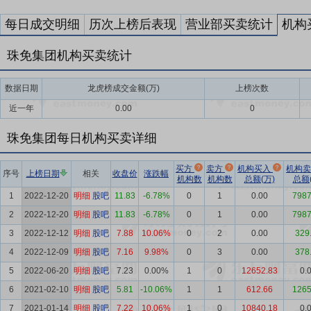
每日成交明细
历次上榜后表现
营业部买卖统计
机构
珠免集团机构买卖统计
数据日期
龙虎榜成交金额(万)
上榜次数
近一年
0.00
0
珠免集团每日机构买卖详细
买方
卖方
机构买入
机构
序号
上榜日期
相关
收盘价
涨跌幅
机构数
机构数
总额(万)
总额(
1
2022-12-20
明细
股吧
11.83
-6.78%
0
1
0.00
7987
2
2022-12-20
明细
股吧
11.83
-6.78%
0
1
0.00
7987
3
2022-12-12
明细
股吧
7.88
10.06%
0
2
0.00
329
4
2022-12-09
明细
股吧
7.16
9.98%
0
3
0.00
378
5
2022-06-20
明细
股吧
7.23
0.00%
1
0
12652.83
0.
6
2021-02-10
明细
股吧
5.81
-10.06%
1
1
612.66
1265
7
2021-01-14
明细
股吧
7.22
10.06%
1
0
10840.18
0.