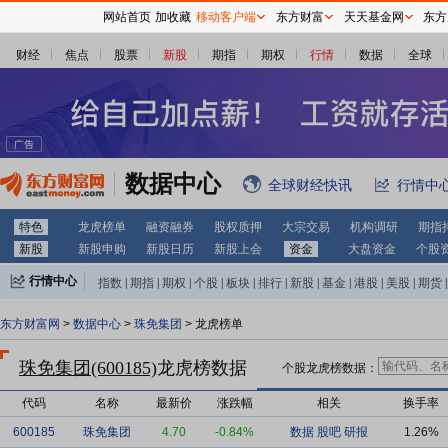
网站首页
加收藏
移动客户端
东方财富
天天基金网
东方
财经
焦点
股票
新股
期指
期权
行情
数据
全球
数据中心
全球财经快讯
行情中
特色
龙虎榜单
融资融券
股权质押
大宗交易
机构调研
期指
新股
新股申购
新股日历
新股上会
资金
大盘资金
个股
行情中心
指数
|
期指
|
期权
|
个股
|
板块
|
排行
|
新股
|
基金
|
港股
|
美股
|
期货
|
外汇
|
黄金
|
自选股
|
自选基金
东方财富网
>
数据中心
>
珠免集团
> 龙虎榜单
珠免集团(600185)
龙虎榜数据
个股龙虎榜数据：
代码
名称
最新价
涨跌幅
相关
换手率
600185
珠免集团
4.70
-0.84%
数据
股吧
研报
1.26%