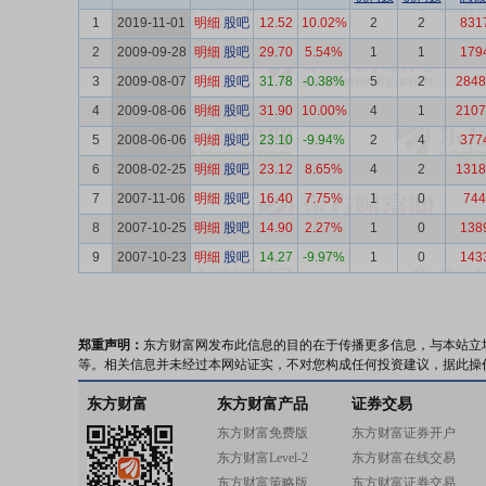
1
2019-11-01
明细
股吧
12.52
10.02%
2
2
831
2
2009-09-28
明细
股吧
29.70
5.54%
1
1
179
3
2009-08-07
明细
股吧
31.78
-0.38%
5
2
2848
4
2009-08-06
明细
股吧
31.90
10.00%
4
1
2107
5
2008-06-06
明细
股吧
23.10
-9.94%
2
4
377
6
2008-02-25
明细
股吧
23.12
8.65%
4
2
1318
7
2007-11-06
明细
股吧
16.40
7.75%
1
0
744
8
2007-10-25
明细
股吧
14.90
2.27%
1
0
138
9
2007-10-23
明细
股吧
14.27
-9.97%
1
0
143
郑重声明：
东方财富网发布此信息的目的在于传播更多信息，与本站立
等。相关信息并未经过本网站证实，不对您构成任何投资建议，据此操