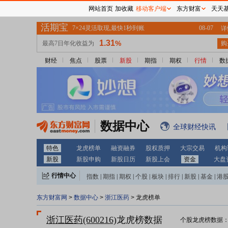
网站首页
加收藏
移动客户端
东方财富
天天
财经
焦点
股票
新股
期指
期权
行情
数
数据中心
全球财经快讯
特色
龙虎榜单
融资融券
股权质押
大宗交易
机构
新股
新股申购
新股日历
新股上会
资金
大盘
行情中心
指数
|
期指
|
期权
|
个股
|
板块
|
排行
|
新股
|
基金
|
港
东方财富网
>
数据中心
>
浙江医药
> 龙虎榜单
浙江医药(600216)
龙虎榜数据
个股龙虎榜数据