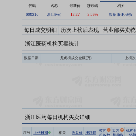
代码
名称
最新价
涨跌幅
相关
600216
浙江医药
12.27
2.59%
数据
股吧
研报
每日成交明细
历次上榜后表现
营业部买卖统
浙江医药机构买卖统计
数据日期
龙虎榜成交金额(万)
上榜次
浙江医药每日机构买卖详细
买方
卖方
机构
序号
上榜日期
相关
收盘价
涨跌幅
机构数
机构数
总额