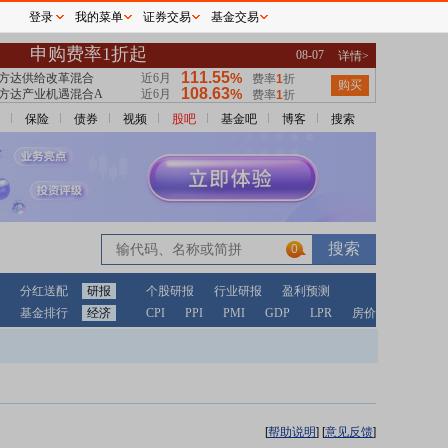
登录
我的菜单
证券交易
基金交易
保险
债券
视频
股吧
基金吧
博客
搜索
0
分红送配
研报
个股研报
行业研报
盈利预测
基金排行
经济
CPI
PPI
PMI
GDP
LPR
房价
[
帮助说明
]
[
意见反馈
]