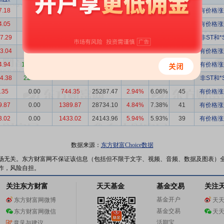
7.18
4891.94
3425.24
76567.46
4.47%
6.43%
121
有价格涨
4.05
600.54
1193.52
22681.00
5.26%
1.69%
134
有价格涨
7.29
4995.85
23491.44
141172.62
16.64%
3.47%
143
非ST和*
3.04
1551.42
19521.62
59471.74
32.83%
4.30%
144
有价格涨
4.94
16022.83
-12247.88
50794.35
-24.11%
7.23%
68
有价格涨
4.38
2246.44
10937.94
97870.48
11.18%
5.64%
63
非ST和*
.35
0.00
744.35
25287.47
2.94%
6.06%
45
有价格涨
9.87
0.00
1389.87
28734.10
4.84%
7.38%
41
有价格涨
3.02
0.00
1433.02
24143.96
5.94%
5.93%
39
有价格涨
数据来源：
东方财富Choice数据
场无关。东方财富网不保证该信息（包括但不限于文字、视频、音频、数据及图表）
作，风险自担。