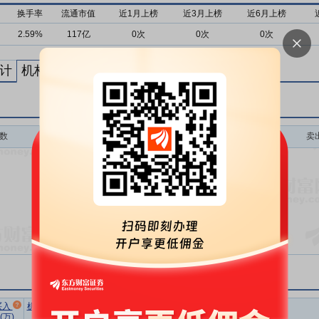
换手率
流通市值
近1月上榜
近3月上榜
近6月上榜
2.59%
117亿
0次
0次
0次
计
机构买卖统计
最新公告
数
买入额(万)
买入次数
卖
暂无数据
市场总
净买额占
流通
买入
机构卖出
机构买入
换手率
成交额(万)
总成交比
市值(亿)
(万)
总额(万)
净额(万)