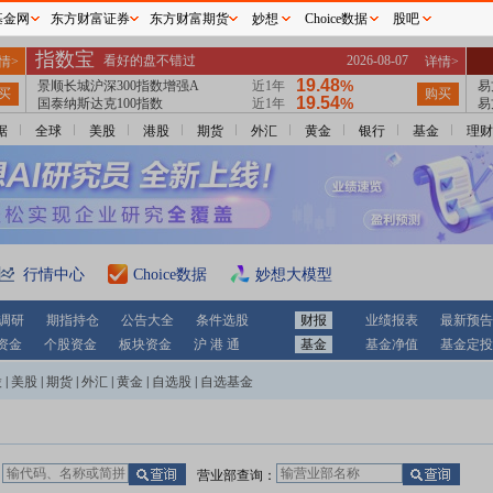
基金网
东方财富证券
东方财富期货
妙想
Choice数据
股吧
据
全球
美股
港股
期货
外汇
黄金
银行
基金
理财
行情中心
Choice数据
妙想大模型
调研
期指持仓
公告大全
条件选股
财报
业绩报表
最新预告
资金
个股资金
板块资金
沪 港 通
基金
基金净值
基金定投
股
|
美股
|
期货
|
外汇
|
黄金
|
自选股
|
自选基金
：
营业部查询：