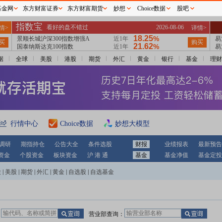
基金网
东方财富证券
东方财富期货
妙想
Choice数据
股吧
据
全球
美股
港股
期货
外汇
黄金
银行
基金
理财
行情中心
Choice数据
妙想大模型
调研
期指持仓
公告大全
条件选股
财报
业绩报表
最新预告
资金
个股资金
板块资金
沪 港 通
基金
基金净值
基金定投
股
|
美股
|
期货
|
外汇
|
黄金
|
自选股
|
自选基金
：
营业部查询：