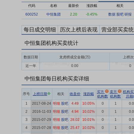
代码
名称
最新价
涨跌幅
相关
600252
中恒集团
2.20
-0.45%
数据
股吧
研报
每日成交明细
历次上榜后表现
营业部买卖统
中恒集团机构买卖统计
数据日期
龙虎榜成交金额(万)
上榜次
近一年
0.00
0
中恒集团每日机构买卖详细
买方
卖方
机构
序号
上榜日期
相关
收盘价
涨跌幅
机构数
机构数
总额(
1
2017-08-24
明细
股吧
4.49
10.05%
0
1
0.
2
2016-11-03
明细
股吧
4.94
10.02%
0
1
0.
3
2015-07-29
明细
股吧
28.02
10.01%
0
1
0.
4
2015-07-28
明细
股吧
25.47
10.02%
0
1
0.