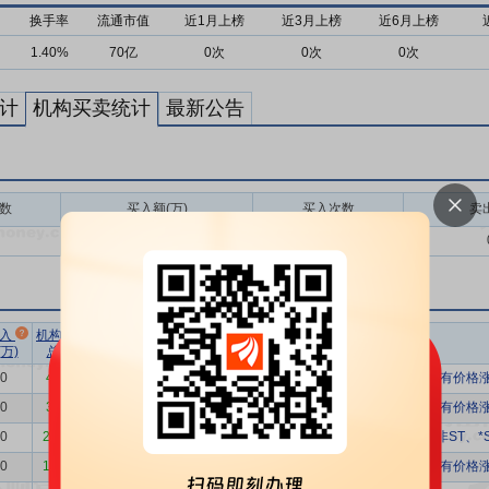
换手率
流通市值
近1月上榜
近3月上榜
近6月上榜
1.40%
70亿
0次
0次
0次
计
机构买卖统计
最新公告
数
买入额(万)
买入次数
卖
0.00
0
市场总
净买额占
流通
买入
机构卖出
机构买入
换手率
成交额(万)
总成交比
市值(亿)
万)
总额(万)
净额(万)
00
4490.00
-4490.00
96246.53
-4.67%
6.70%
147
有价格涨
00
3458.05
-3458.05
140558.17
-2.46%
8.82%
162
有价格涨
00
27696.85
-27696.85
1169634.36
-2.37%
25.38%
306
非ST、*
00
19510.40
-19510.40
191420.13
-10.19%
6.95%
278
有价格涨