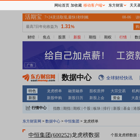
网站首页
加收藏
移动客户端
东方财富
天天
财经
焦点
股票
新股
期指
期权
行情
数
数据中心
全球财经快讯
特色
龙虎榜单
融资融券
股权质押
大宗交易
机构
新股
新股申购
新股日历
新股上会
资金
大盘
行情中心
指数
|
期指
|
期权
|
个股
|
板块
|
排行
|
新股
|
基金
|
港
东方财富网
>
数据中心
>
中恒集团
> 龙虎榜单
中恒集团(600252)
龙虎榜数据
个股龙虎榜数据