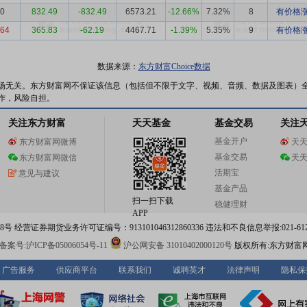
00
832.49
-832.49
6573.21
-12.66%
7.32%
8
有价格涨
.64
365.83
-62.19
4467.71
-1.39%
5.35%
9
有价格涨
数据来源：
东方财富Choice数据
场无关。东方财富网不保证该信息（包括但不限于文字、视频、音频、数据及图表）
作，风险自担。