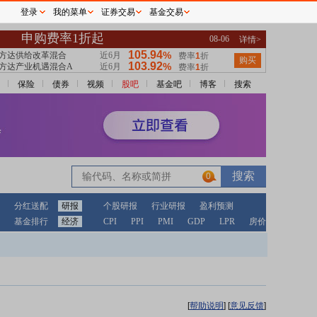
登录
我的菜单
证券交易
基金交易
保险
债券
视频
股吧
基金吧
博客
搜索
0
分红送配
研报
个股研报
行业研报
盈利预测
基金排行
经济
CPI
PPI
PMI
GDP
LPR
房价
[
帮助说明
]
[
意见反馈
]